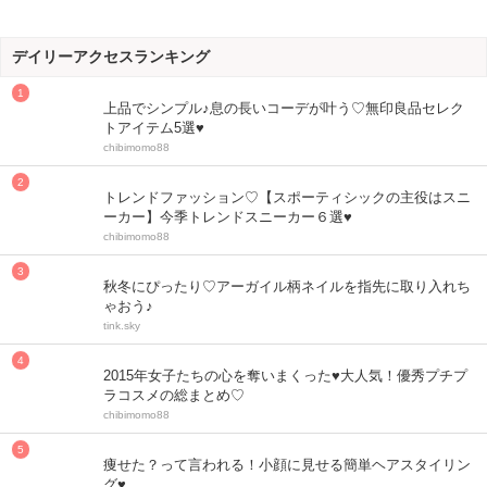
デイリーアクセスランキング
上品でシンプル♪息の長いコーデが叶う♡無印良品セレク
トアイテム5選♥
chibimomo88
トレンドファッション♡【スポーティシックの主役はスニ
ーカー】今季トレンドスニーカー６選♥
chibimomo88
秋冬にぴったり♡アーガイル柄ネイルを指先に取り入れち
ゃおう♪
tink.sky
2015年女子たちの心を奪いまくった♥大人気！優秀プチプ
ラコスメの総まとめ♡
chibimomo88
痩せた？って言われる！小顔に見せる簡単ヘアスタイリン
グ♥