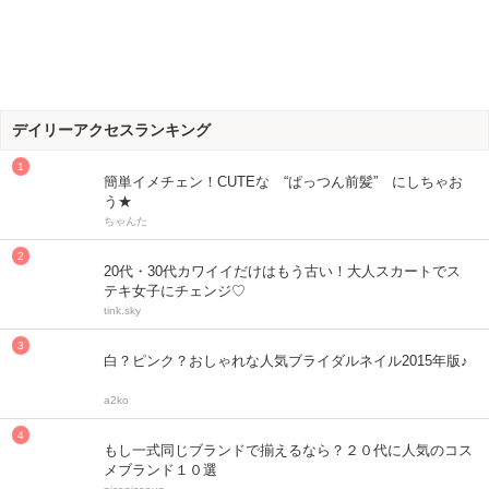
デイリーアクセスランキング
簡単イメチェン！CUTEな “ぱっつん前髪” にしちゃお
う★
ちゃんた
20代・30代カワイイだけはもう古い！大人スカートでス
テキ女子にチェンジ♡
tink.sky
白？ピンク？おしゃれな人気ブライダルネイル2015年版♪
a2ko
もし一式同じブランドで揃えるなら？２０代に人気のコス
メブランド１０選