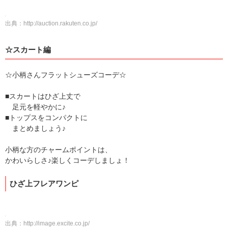
出典：
http://auction.rakuten.co.jp/
☆スカート編
☆小柄さんフラットシューズコーデ☆
■スカートはひざ上丈で
足元を軽やかに♪
■トップスをコンパクトに
まとめましょう♪
小柄な方のチャームポイントは、
かわいらしさ♪楽しくコーデしましょ！
ひざ上フレアワンピ
出典：
http://image.excite.co.jp/