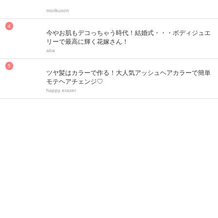
morikuson
今やお肌もデコっちゃう時代！結婚式・・・ボディジュエ
リーで最高に輝く花嫁さん！
aba
ツヤ髪はカラーで作る！大人気アッシュヘアカラーで簡単
モテヘアチェンジ♡
happy eraser