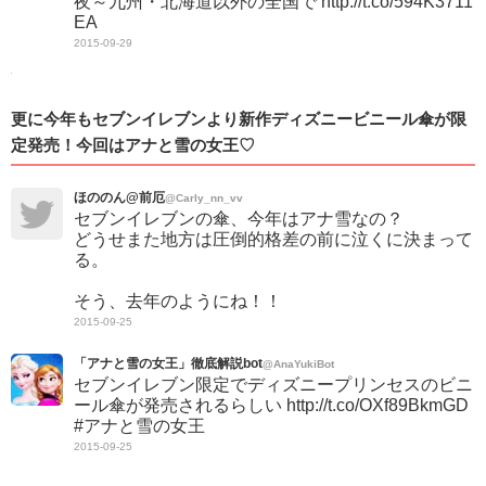
夜～九州・北海道以外の全国で http://t.co/594K3711
EA
2015-09-29
更に今年もセブンイレブンより新作ディズニービニール傘が限
定発売！今回はアナと雪の女王♡
ほののん@前厄
@Carly_nn_vv
セブンイレブンの傘、今年はアナ雪なの？
どうせまた地方は圧倒的格差の前に泣くに決まって
る。
そう、去年のようにね！！
2015-09-25
「アナと雪の女王」徹底解説bot
@AnaYukiBot
セブンイレブン限定でディズニープリンセスのビニ
ール傘が発売されるらしい http://t.co/OXf89BkmGD
#アナと雪の女王
2015-09-25