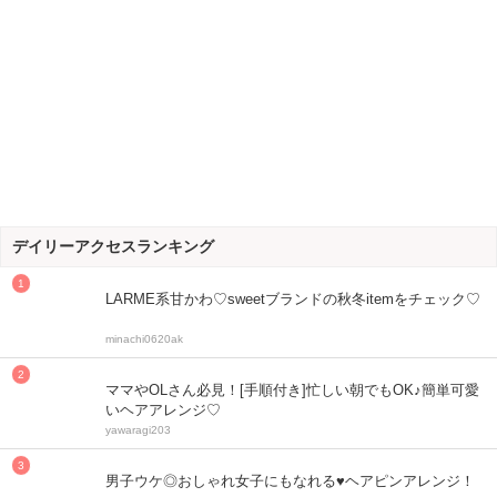
デイリーアクセスランキング
LARME系甘かわ♡sweetブランドの秋冬itemをチェック♡
minachi0620ak
ママやOLさん必見！[手順付き]忙しい朝でもOK♪簡単可愛
いヘアアレンジ♡
yawaragi203
男子ウケ◎おしゃれ女子にもなれる♥ヘアピンアレンジ！