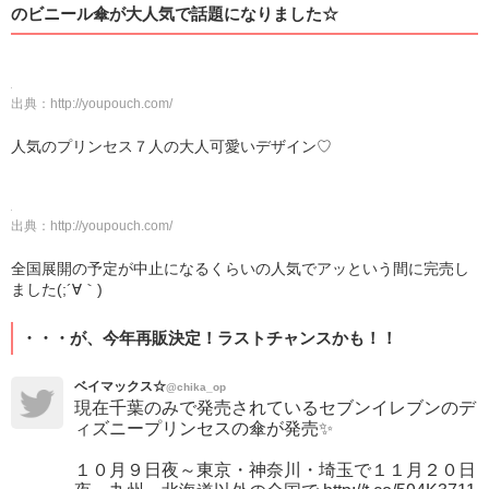
のビニール傘が大人気で話題になりました☆
出典：
http://youpouch.com/
人気のプリンセス７人の大人可愛いデザイン♡
出典：
http://youpouch.com/
全国展開の予定が中止になるくらいの人気でアッという間に完売し
ました(;´∀｀)
・・・が、今年再販決定！ラストチャンスかも！！
ベイマックス☆
@chika_op
現在千葉のみで発売されているセブンイレブンのデ
ィズニープリンセスの傘が発売✨
１０月９日夜～東京・神奈川・埼玉で１１月２０日