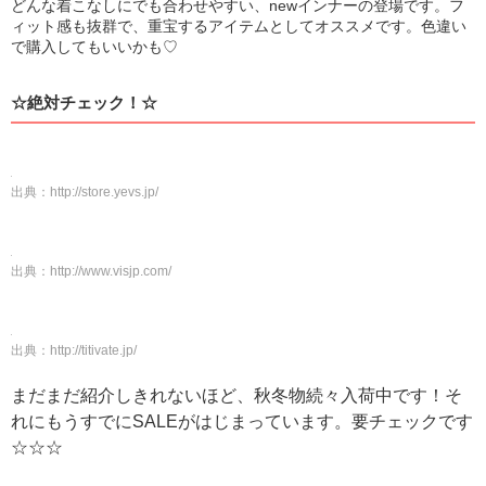
どんな着こなしにでも合わせやすい、newインナーの登場です。フ
ィット感も抜群で、重宝するアイテムとしてオススメです。色違い
で購入してもいいかも♡
☆絶対チェック！☆
出典：
http://store.yevs.jp/
出典：
http://www.visjp.com/
出典：
http://titivate.jp/
まだまだ紹介しきれないほど、秋冬物続々入荷中です！そ
れにもうすでにSALEがはじまっています。要チェックです
☆☆☆