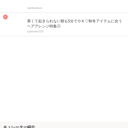
rainbowsun
寒くて起きられない朝も5分でＯＫ♡秋冬アイテムに合う
ヘアアレンジ特集◎
cyansan123
キュレーター紹介