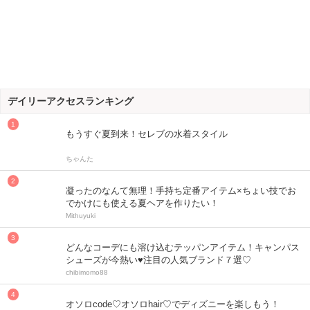
デイリーアクセスランキング
もうすぐ夏到来！セレブの水着スタイル
ちゃんた
凝ったのなんて無理！手持ち定番アイテム×ちょい技でお
でかけにも使える夏ヘアを作りたい！
Mithuyuki
どんなコーデにも溶け込むテッパンアイテム！キャンパス
シューズが今熱い♥注目の人気ブランド７選♡
chibimomo88
オソロcode♡オソロhair♡でディズニーを楽しもう！