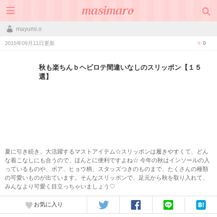
mayumi.o
2015年09月11日更新
0
秋も楽ちんｂヘビロテ間違いなしのスリッポン【１５
選】
夏に引き続き、大活躍するマストアイテム☆スリッポンは履きやすくて、どん
な着こなしにも合うので、ほんとに便利ですよね☆ 今年の秋はインソールの入
っているものや、ボア、ヒョウ柄、スタッズつきのものまで、たくさんの種類
の可愛いものが出ています。そんなスリッポンで、足元から秋を取り入れて、
みんなより可愛く目立っちゃいましょう♡
お気に入り