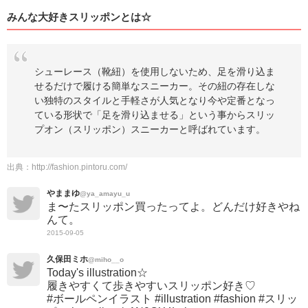
みんな大好きスリッポンとは☆
シューレース（靴紐）を使用しないため、足を滑り込ま
せるだけで履ける簡単なスニーカー。その紐の存在しな
い独特のスタイルと手軽さが人気となり今や定番となっ
ている形状で「足を滑り込ませる」という事からスリッ
プオン（スリッポン）スニーカーと呼ばれています。
出典：
http://fashion.pintoru.com/
やままゆ
@ya_amayu_u
ま〜たスリッポン買ったってよ。どんだけ好きやね
んて。
2015-09-05
久保田ミホ
@miho__o
Today's illustration☆
履きやすくて歩きやすいスリッポン好き♡
#ボールペンイラスト #illustration #fashion #スリッ