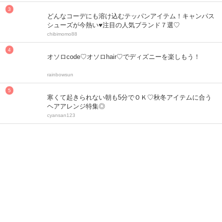
どんなコーデにも溶け込むテッパンアイテム！キャンパス
シューズが今熱い♥注目の人気ブランド７選♡
chibimomo88
オソロcode♡オソロhair♡でディズニーを楽しもう！
rainbowsun
寒くて起きられない朝も5分でＯＫ♡秋冬アイテムに合う
ヘアアレンジ特集◎
cyansan123