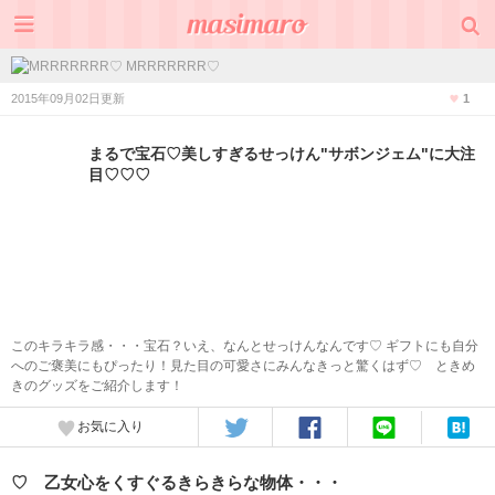
MRRRRRRR♡
2015年09月02日更新
1
まるで宝石♡美しすぎるせっけん"サボンジェム"に大注
目♡♡♡
このキラキラ感・・・宝石？いえ、なんとせっけんなんです♡ ギフトにも自分
へのご褒美にもぴったり！見た目の可愛さにみんなきっと驚くはず♡ ときめ
きのグッズをご紹介します！
お気に入り
♡ 乙女心をくすぐるきらきらな物体・・・