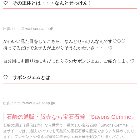
♡ その正体とは・・・なんとせっけん！
出典：
http://swati.seesaa.net/
かわいい見た目をしてこちら、なんとせっけんなんです♡♡♡
持ってるだけで女子力が上がりそうなかわいさ・・・♡
自分用にも贈り物にもぴったり♡のサボンジェム、ご紹介します♡
♡ サボンジェムとは
出典：
http://www.jewelsoap.jp/
石鹸の通販・販売なら宝石石鹸『Savons Gemme』
石鹸の通販（通信販売）なら世界で一番美しい宝石石鹸「Savons Gemme」。
当サイトでは、通販でいつでも高品質の宝石石鹸を販売できるよう努めており
ます。プレゼントや引き出物等に最適な宝石石鹸をぜひご利用ください。