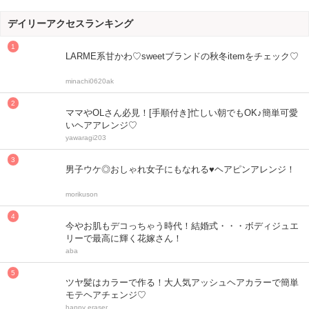
デイリーアクセスランキング
LARME系甘かわ♡sweetブランドの秋冬itemをチェック♡
minachi0620ak
ママやOLさん必見！[手順付き]忙しい朝でもOK♪簡単可愛
いヘアアレンジ♡
yawaragi203
男子ウケ◎おしゃれ女子にもなれる♥ヘアピンアレンジ！
morikuson
今やお肌もデコっちゃう時代！結婚式・・・ボディジュエ
リーで最高に輝く花嫁さん！
aba
ツヤ髪はカラーで作る！大人気アッシュヘアカラーで簡単
モテヘアチェンジ♡
happy eraser