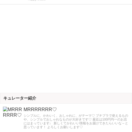
キュレーター紹介
MRRRRRRR♡
シンプルに、かわいく、おしゃれに、がテーマ♡ プチプラで使えるもの
や、シンプルでおしゃれなものが大好きです♡ 最近は100円均一のお店
にはまっています♩ 新しくてかわいい情報をお届けできたらいいな～と
思っています！ よろしくお願いします♡