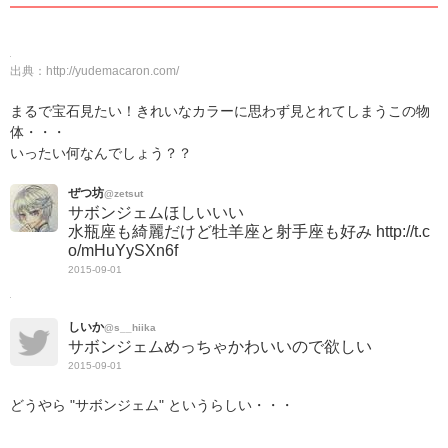
出典：
http://yudemacaron.com/
まるで宝石見たい！きれいなカラーに思わず見とれてしまうこの物
体・・・
いったい何なんでしょう？？
ぜつ坊
@zetsut
サボンジェムほしいいい
水瓶座も綺麗だけど牡羊座と射手座も好み http://t.c
o/mHuYySXn6f
2015-09-01
しいか
@s__hiika
サボンジェムめっちゃかわいいので欲しい
2015-09-01
どうやら "サボンジェム" というらしい・・・