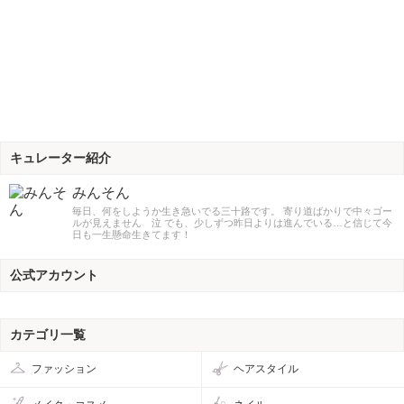
キュレーター紹介
みんそん
毎日、何をしようか生き急いでる三十路です。 寄り道ばかりで中々ゴー
ルが見えません 泣 でも、少しずつ昨日よりは進んでいる…と信じて今
日も一生懸命生きてます！
公式アカウント
カテゴリ一覧
ファッション
ヘアスタイル