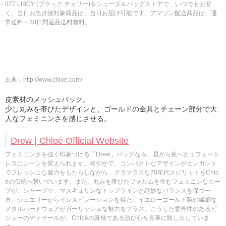
077 LIBCY (ブラック チェリー)をシューズ＆バッグストアで、いつでもお安
く。当日お急ぎ便対象商品は、当日お届け可能です。アマゾン配送商品は、通
常送料・30日間返品送料無料。
出典：
http://www.chloe.com/
皮素材のメッシュバック。
少し丸みを帯びたデザインと、ゴールドの金具とチェーン部分で大
人なフェミニンさを感じさせる。
Drew | Chloé Official Website
フェミニンさを強く印象づける「Drew」バッグなら、昼から夜へとエフォート
レスにシーンを変えられます。軽やかで、コンパクトなデザインがエレガント
でフレッシュな魅力をもたらしながら、グラマラスな70年代スピリットをChlo
éの伝統へ繋いでいます。また、丸みを帯びたフォルムを生むフェミニンなカー
ブが、シャープで、マスキュリンなトップラインと絶妙なバランスを保つ一
方、ジュエリーからインスピレーションを得た、イエローゴールド製の繊細な
メタルハードウェアがガーリッシュな魅力をプラス。こうした意外性のあるビ
ジューのディテールが、Chloéの真髄である遊び心を見事に映し出していま