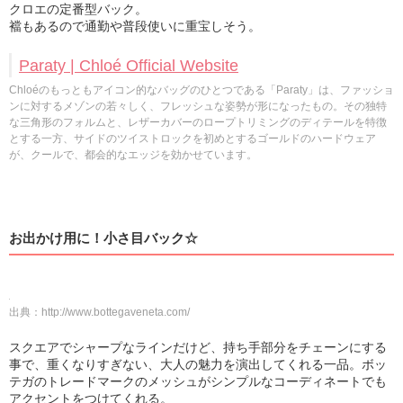
クロエの定番型バック。
襠もあるので通勤や普段使いに重宝しそう。
Paraty | Chloé Official Website
Chloéのもっともアイコン的なバッグのひとつである「Paraty」は、ファッショ
ンに対するメゾンの若々しく、フレッシュな姿勢が形になったもの。その独特
な三角形のフォルムと、レザーカバーのロープトリミングのディテールを特徴
とする一方、サイドのツイストロックを初めとするゴールドのハードウェア
が、クールで、都会的なエッジを効かせています。
お出かけ用に！小さ目バック☆
出典：
http://www.bottegaveneta.com/
スクエアでシャープなラインだけど、持ち手部分をチェーンにする
事で、重くなりすぎない、大人の魅力を演出してくれる一品。ボッ
テガのトレードマークのメッシュがシンプルなコーディネートでも
アクセントをつけてくれる。