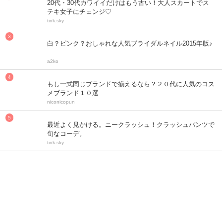
20代・30代カワイイだけはもう古い！大人スカートでス
テキ女子にチェンジ♡
tink.sky
白？ピンク？おしゃれな人気ブライダルネイル2015年版♪
a2ko
もし一式同じブランドで揃えるなら？２０代に人気のコス
メブランド１０選
niconicopun
最近よく見かける。ニークラッシュ！クラッシュパンツで
旬なコーデ。
tink.sky