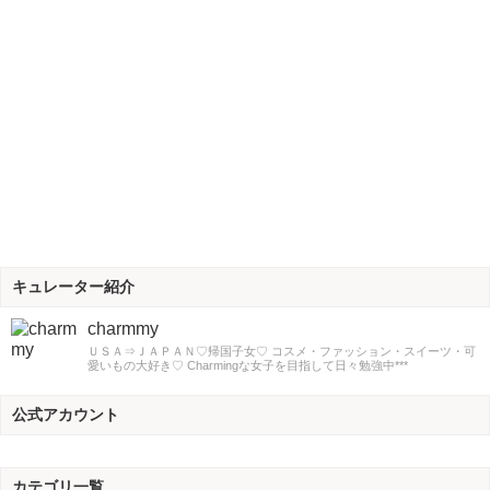
キュレーター紹介
charmmy
ＵＳＡ⇒ＪＡＰＡＮ♡帰国子女♡ コスメ・ファッション・スイーツ・可
愛いもの大好き♡ Charmingな女子を目指して日々勉強中***
公式アカウント
カテゴリ一覧