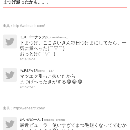
まつげ減ったかも。。。
出典：
http://weheartit.com/
ミス ドーナッツ
@_tomokkuma_
下まつげ、ここさいきん毎日つけまにしてたら、一
気に量へった(⌒▽⌒)
おっとけ(⌒▽⌒)
2011-10-04
ちあぴっぴ
@chii__147
マツエク引っこ抜いたから
まつげへったきがする😂😂😂
2015-07-26
出典：
http://weheartit.com/
たいがめーん！
@ksks_orange
最近ビューラー使いすぎてまつ毛短くなっててむか