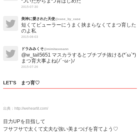
ついたからまつ育はじめた
2015-07-30
美神に愛された天使
@case_by_case
短くてビューラーにうまく挟まらなくてまつ育した
のよ私
2015-08-03
ドラみみくそ
@mimitasosann
@w_tail5651 マスカラするとブチブチ抜ける(*´ω`*)
まつ育大事よね(ﾉ´･ω･)ﾉ
2015-07-26
LET’S まつ育♡
出典：
http://weheartit.com/
目力UPを目指して
フサフサで太くて丈夫な強い美まつげを育てよう♡