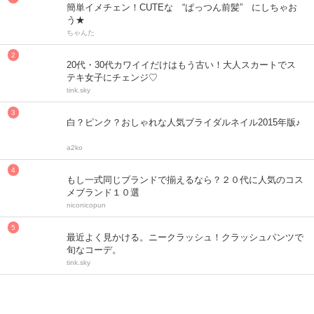
簡単イメチェン！CUTEな “ぱっつん前髪” にしちゃお
う★
ちゃんた
20代・30代カワイイだけはもう古い！大人スカートでス
テキ女子にチェンジ♡
tink.sky
白？ピンク？おしゃれな人気ブライダルネイル2015年版♪
a2ko
もし一式同じブランドで揃えるなら？２０代に人気のコス
メブランド１０選
niconicopun
最近よく見かける。ニークラッシュ！クラッシュパンツで
旬なコーデ。
tink.sky