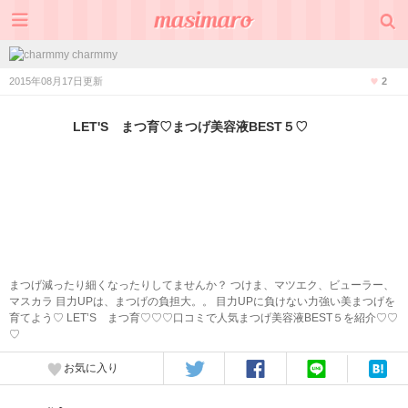
charmmy
2015年08月17日更新
2
LET'S まつ育♡まつげ美容液BEST５♡
まつげ減ったり細くなったりしてませんか？ つけま、マツエク、ビューラー、
マスカラ 目力UPは、まつげの負担大。。 目力UPに負けない力強い美まつげを
育てよう♡ LET’S まつ育♡♡♡口コミで人気まつげ美容液BEST５を紹介♡♡
♡
お気に入り