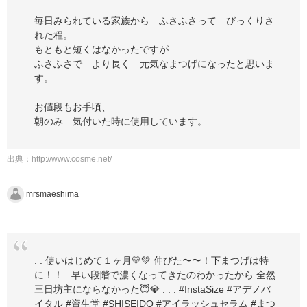
毎日みられている家族から ふさふさって びっくりさ
れた程。
もともと短くはなかったですが
ふさふさで より長く 元気なまつげになったと思いま
す。
お値段もお手頃、
朝のみ 気付いた時に使用しています。
出典：
http://www.cosme.net/
mrsmaeshima
. . 使いはじめて１ヶ月💛💚 伸びた〜〜！下まつげは特
に！！ . 早い段階で濃くなってきたのわかったから 全然
三日坊主にならなかった😇💎 . . . #InstaSize #アデノバ
イタル #資生堂 #SHISEIDO #アイラッシュセラム #まつ