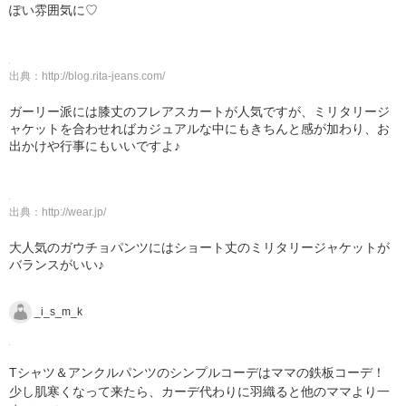
ぽい雰囲気に♡
出典：
http://blog.rita-jeans.com/
ガーリー派には膝丈のフレアスカートが人気ですが、ミリタリージ
ャケットを合わせればカジュアルな中にもきちんと感が加わり、お
出かけや行事にもいいですよ♪
出典：
http://wear.jp/
大人気のガウチョパンツにはショート丈のミリタリージャケットが
バランスがいい♪
_i_s_m_k
Tシャツ＆アンクルパンツのシンプルコーデはママの鉄板コーデ！
少し肌寒くなって来たら、カーデ代わりに羽織ると他のママより一