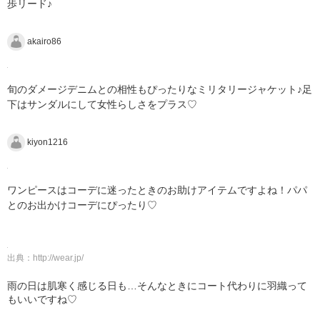
歩リード♪
akairo86
旬のダメージデニムとの相性もぴったりなミリタリージャケット♪足
下はサンダルにして女性らしさをプラス♡
kiyon1216
ワンピースはコーデに迷ったときのお助けアイテムですよね！パパ
とのお出かけコーデにぴったり♡
出典：
http://wear.jp/
雨の日は肌寒く感じる日も…そんなときにコート代わりに羽織って
もいいですね♡