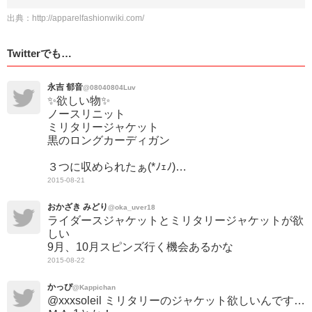
出典：
http://apparelfashionwiki.com/
Twitterでも…
永吉 郁音
@08040804Luv
✨欲しい物✨
ノースリニット
ミリタリージャケット
黒のロングカーディガン
３つに収められたぁ(*ﾉｪﾉ)…
2015-08-21
おかざき みどり
@oka_uver18
ライダースジャケットとミリタリージャケットが欲
しい
9月、10月スピンズ行く機会あるかな
2015-08-22
かっぴ
@Kappichan
@xxxsoleil ミリタリーのジャケット欲しいんです…