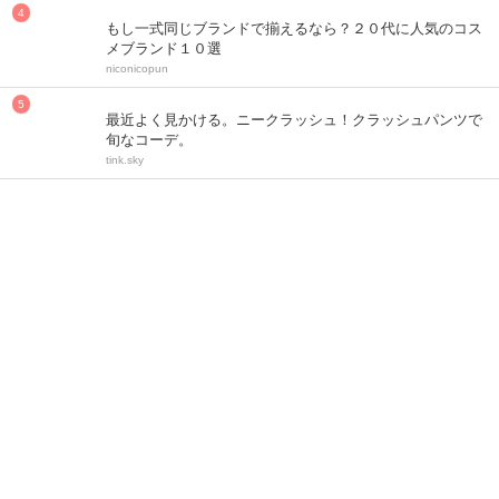
もし一式同じブランドで揃えるなら？２０代に人気のコス
メブランド１０選
niconicopun
最近よく見かける。ニークラッシュ！クラッシュパンツで
旬なコーデ。
tink.sky