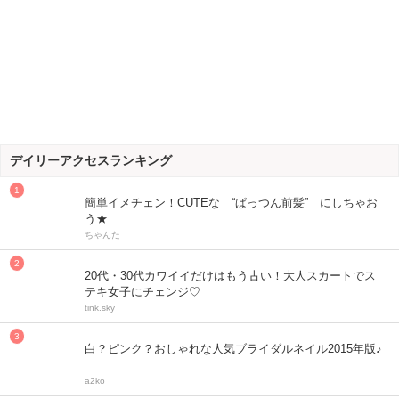
デイリーアクセスランキング
簡単イメチェン！CUTEな “ぱっつん前髪” にしちゃお
う★
ちゃんた
20代・30代カワイイだけはもう古い！大人スカートでス
テキ女子にチェンジ♡
tink.sky
白？ピンク？おしゃれな人気ブライダルネイル2015年版♪
a2ko