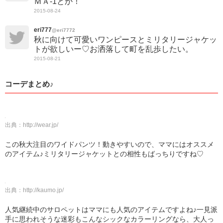
ＭＡ-1とか！
2015-08-24
eri777
@eri7772
秋に向けて可愛いワンピースとミリタリージャケッ
トが欲しいー♡お洒落して町を乱歩したい。
2015-08-21
コーデまとめ♪
出典：
http://wear.jp/
この秋大注目のワイドパンツ！動きやすいので、ママにはオススメ
のアイテム♪ミリタリージャケットとの相性もばっちりですね♡
出典：
http://kaumo.jp/
人気継続中のサロペットはママにも人気のアイテムですよね♪一見派
手に思われそうな迷彩もこんなシックなカラーリングなら、大人っ