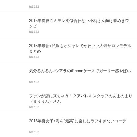
ht1522
2015年春夏♡ミモレ丈似合わない小柄さん向け春めきワ
ンピ
ht1522
2015年最新♪私服もオシャレでかわいい人気サロンモデル
まとめ
ht1522
気分るんるん♪シアラのiPhoneケースでガーリー感やばい
ht1522
ファンが店に来ちゃう！？アパレルスタッフのあまのまり
（まりりん）さん
ht1522
2015年夏女子♪海をʺ最高ʺに楽しむラフすぎないコーデ
ht1522