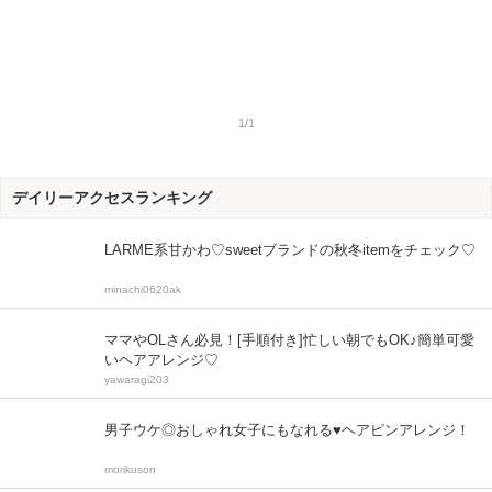
1/1
デイリーアクセスランキング
LARME系甘かわ♡sweetブランドの秋冬itemをチェック♡
minachi0620ak
ママやOLさん必見！[手順付き]忙しい朝でもOK♪簡単可愛
いヘアアレンジ♡
yawaragi203
男子ウケ◎おしゃれ女子にもなれる♥ヘアピンアレンジ！
morikuson