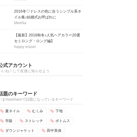
2016冬♡ドレスの色に合うシンプル系ネ
イル集♪結婚式お呼ばれに
MeeNa
【最新】2016秋冬♪人気ヘアカラー20選
セミロング・ロング編】
happy eraser
公式アカウント
いいね！して友達に知らせよう
話題のキーワード
いまmasimaroで話題になっているキーワード
夏ネイル
むくみ
下地
市販
ストレッチ
ボトムス
ダウンジャケット
田中美保