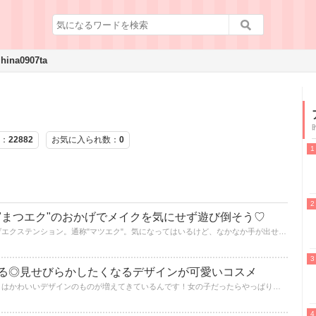
hina0907ta
：
22882
お気に入られ数：
0
"まつエク"のおかげでメイクを気にせず遊び倒そう♡
近年、幅広い年代の方から人気のマツゲエクステンション。通称"マツエク"。気になってはいるけど、なかなか手が出せずにいるというかたも多いのではないでしょうか？そんなマツエクについて、今回はメリット、デメリットなど…紹介していきたいと思います。この夏、マツエクに挑戦しませんか？
る◎見せびらかしたくなるデザインが可愛いコスメ
みなさん知っていますか？最近のコスメはかわいいデザインのものが増えてきているんです！女の子だったらやっぱり、かわいいもの、キラキラしたものが大好きですよね？毎日使うコスメが可愛かったら、お化粧をするのもワクワク楽しくなりますね(∩´∀｀)∩今回はそんな持っているだけで気分が上がるかわいいコスメをご紹介します♬