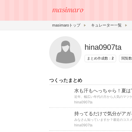
masimaroトップ
キュレーター一覧
hina0907ta
まとめ作成数：
2
閲覧数
つくったまとめ
水も汗もへっちゃら！夏は
hina0907ta
持ってるだけで気分がアガ
hina0907ta