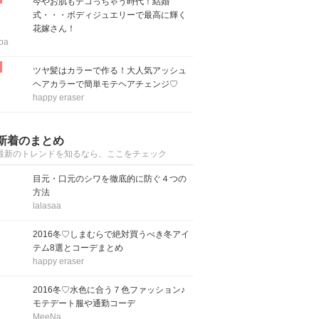
今やお肌もデコっちゃう時代！結婚
式・・・ボディジュエリーで最高に輝く
花嫁さん！
ba
ツヤ髪はカラーで作る！大人気アッシュ
ヘアカラーで簡単モテヘアチェンジ♡
happy eraser
新着のまとめ
最新のトレンドを知るなら、ここをチェック
目元・口元のシワを徹底的に防ぐ４つの
方法
lalasaa
2016冬♡しまむらで絶対買うべき冬アイ
テム8選とコーデまとめ
happy eraser
2016冬♡水色に合う７色ファッション♪
モテデート服や通勤コーデ
MeeNa