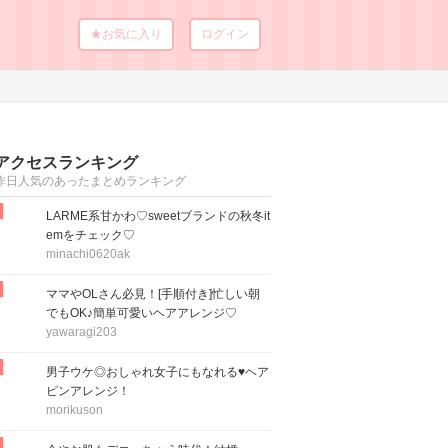
★お気に入り
ログイン
アクセスランキング
昨日人気のあったまとめランキング
LARME系甘かわ♡sweetブランドの秋冬it
emをチェック♡
minachi0620ak
ママやOLさん必見！[手順付き]忙しい朝
でもOK♪簡単可愛いヘアアレンジ♡
yawaragi203
男子ウケ◎おしゃれ女子にもなれる♥ヘア
ピンアレンジ！
morikuson