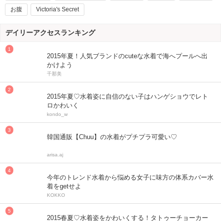
お腹
Victoria's Secret
デイリーアクセスランキング
2015年夏！人気ブランドのcuteな水着で海へプールへ出
かけよう
千那美
2015年夏♡水着姿に自信のない子はハンゲショウでレト
ロかわいく
kondo_w
韓国通販【Chuu】の水着がプチプラ可愛い♡
arisa.aj
今年のトレンド水着から悩める女子に味方の体系カバー水
着をgetせよ
KOKKO
2015春夏♡水着姿をかわいくする！タトゥーチョーカー