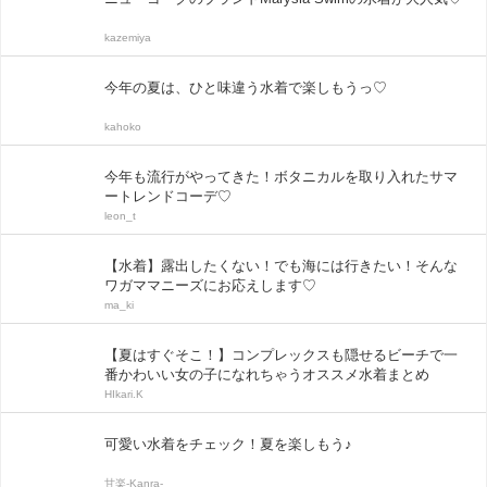
kazemiya
今年の夏は、ひと味違う水着で楽しもうっ♡
kahoko
今年も流行がやってきた！ボタニカルを取り入れたサマ
ートレンドコーデ♡
leon_t
【水着】露出したくない！でも海には行きたい！そんな
ワガママニーズにお応えします♡
ma_ki
【夏はすぐそこ！】コンプレックスも隠せるビーチで一
番かわいい女の子になれちゃうオススメ水着まとめ
HIkari.K
可愛い水着をチェック！夏を楽しもう♪
甘楽-Kanra-