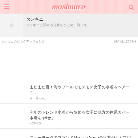
タンキニ
タンキニに関する注目のまとめ一覧です。
タンキニのピックアップまとめ
16件/全12668件
まだまだ夏！海やプールでモテモテ女子の水着＆ヘアー
♡
みーちゃん。
今年のトレンド水着から悩める女子に味方の体系カバー
水着をgetせよ
KOKKO
ニューヨークのブランドMarysia Swimの水着が大人気♡