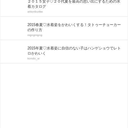
２０１５女子♡２０代夏を最高の思い出にするための水
着カタログ
attionburike
2015春夏♡水着姿をかわいくする！タトゥーチョーカー
の作り方
mgngmgng
2015年夏♡水着姿に自信のない子はハンゲショウでレト
ロかわいく
kondo_w