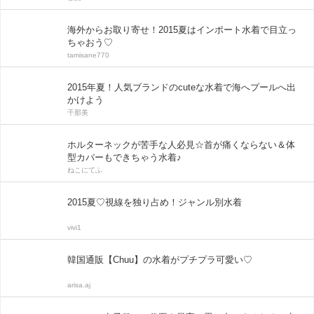
海外からお取り寄せ！2015夏はインポート水着で目立っ
ちゃおう♡
tamisane770
2015年夏！人気ブランドのcuteな水着で海へプールへ出
かけよう
千那美
ホルターネックが苦手な人必見☆首が痛くならない＆体
型カバーもできちゃう水着♪
ねこにてふ
2015夏♡視線を独り占め！ジャンル別水着
vivi1
韓国通販【Chuu】の水着がプチプラ可愛い♡
arisa.aj