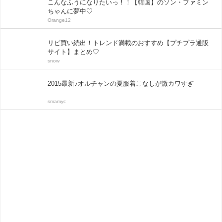
こんなふうになりたいっ！！【韓国】のソン・ファミン
ちゃんに夢中♡
Orange12
リピ買い続出！トレンド満載のおすすめ【プチプラ通販
サイト】まとめ♡
snow
2015最新♪オルチャンの夏服着こなしが激カワすぎ
smamyc