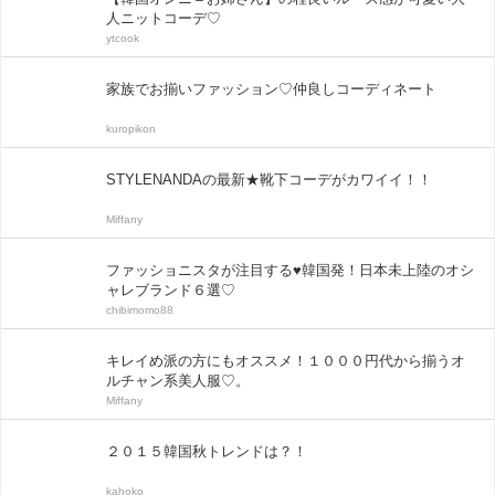
人ニットコーデ♡
ytcook
家族でお揃いファッション♡仲良しコーディネート
kuropikon
STYLENANDAの最新★靴下コーデがカワイイ！！
Miffany
ファッショニスタが注目する♥韓国発！日本未上陸のオシ
ャレブランド６選♡
chibimomo88
キレイめ派の方にもオススメ！１０００円代から揃うオ
ルチャン系美人服♡。
Miffany
２０１５韓国秋トレンドは？！
kahoko