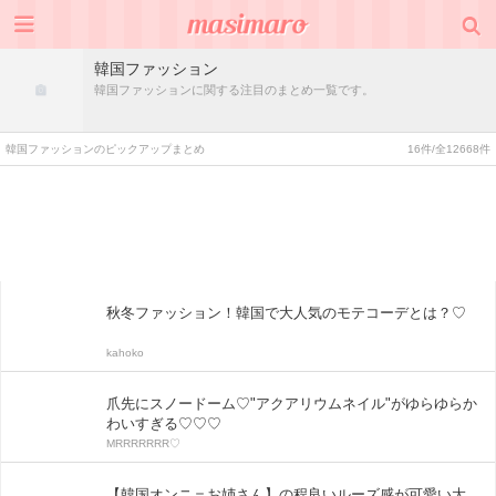
韓国ファッション
韓国ファッションに関する注目のまとめ一覧です。
韓国ファッションのピックアップまとめ
16件/全12668件
秋冬ファッション！韓国で大人気のモテコーデとは？♡
kahoko
爪先にスノードーム♡"アクアリウムネイル"がゆらゆらか
わいすぎる♡♡♡
MRRRRRRR♡
【韓国オンニ＝お姉さん】の程良いルーズ感が可愛い大