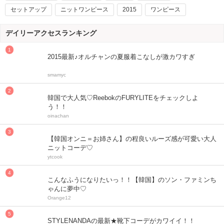
セットアップ
ニットワンピース
2015
ワンピース
デイリーアクセスランキング
2015最新♪オルチャンの夏服着こなしが激カワすぎ
smamyc
韓国で大人気♡ReebokのFURYLITEをチェックしよ
う！！
oinachan
【韓国オンニ＝お姉さん】の程良いルーズ感が可愛い大人
ニットコーデ♡
ytcook
こんなふうになりたいっ！！【韓国】のソン・ファミンち
ゃんに夢中♡
Orange12
STYLENANDAの最新★靴下コーデがカワイイ！！