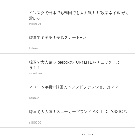
インスタで日本でも韓国でも大人気！！”数字ネイル”が可
愛い♡
miki0606
韓国でキテる！美脚スカート♥♡
kahoko
韓国で大人気♡ReebokのFURYLITEをチェックしよ
う！！
oinachan
２０１５年夏✩韓国のトレンドファッションは？？
kahoko
韓国で大人気！スニーカーブランド”AKIII CLASSIC”♡
miki0606