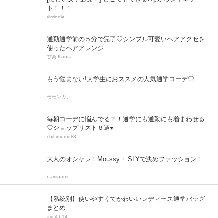
ト！！！
riiminnie
通勤通学前の５分で完了♡シンプル可愛いヘアアクセを
使ったヘアアレンジ
甘楽-Kanra-
もう悩まない!大学生におススメの人気通学コーデ♡
モモンガ。
毎朝コーデに悩んでる？！通学にも通勤にも着まわせる
♡ショップリスト６選♥
chibimomo88
大人のオシャレ！Moussy・ SLYで決めファッション！
naminami
【系統別】使いやすくてかわいいレディース通学バッグ
まとめ
aym0614