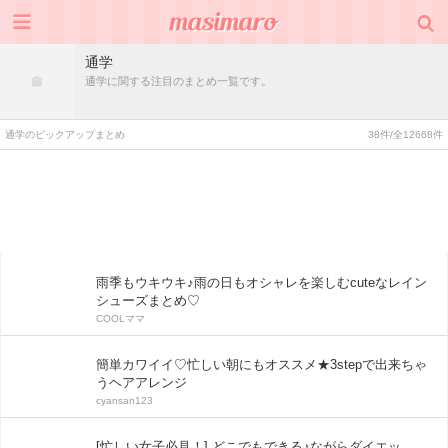
通学
通学に関する注目のまとめ一覧です。
通学のピックアップまとめ
38件/全12668件
雨季もウキウキ♪雨の日もオシャレを楽しむcuteなレイン
シューズまとめ♡
COOLママ
簡単カワイイ♡忙しい朝にもオススメ★3stepで出来ちゃ
うヘアアレンジ
cyansan123
[忙しい女子必見！] どこでもできる♪ながらダイエッ