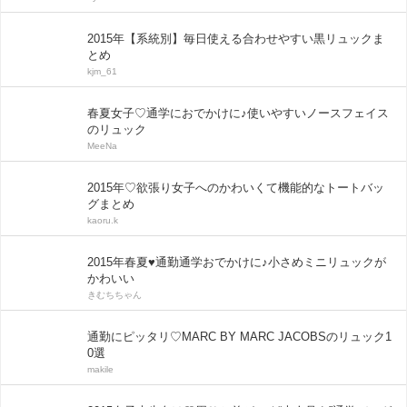
2015年【系統別】毎日使える合わせやすい黒リュックま
とめ
kjm_61
春夏女子♡通学におでかけに♪使いやすいノースフェイス
のリュック
MeeNa
2015年♡欲張り女子へのかわいくて機能的なトートバッ
グまとめ
kaoru.k
2015年春夏♥通勤通学おでかけに♪小さめミニリュックが
かわいい
きむちちゃん
通勤にピッタリ♡MARC BY MARC JACOBSのリュック1
0選
makile