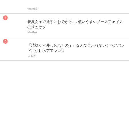
tomomi.j
春夏女子♡通学におでかけに♪使いやすいノースフェイス
のリュック
MeeNa
「洗顔から外し忘れたの？」なんて言われない！ヘアバン
ドこなれヘアアレンジ
スモア