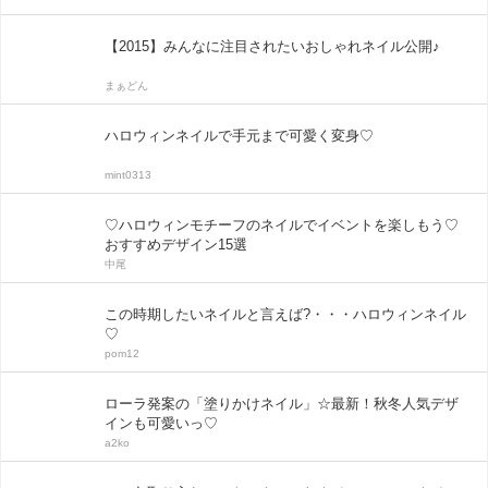
【2015】みんなに注目されたいおしゃれネイル公開♪
まぁどん
ハロウィンネイルで手元まで可愛く変身♡
mint0313
♡ハロウィンモチーフのネイルでイベントを楽しもう♡
おすすめデザイン15選
中尾
この時期したいネイルと言えば?・・・ハロウィンネイル
♡
pom12
ローラ発案の「塗りかけネイル」☆最新！秋冬人気デザ
インも可愛いっ♡
a2ko