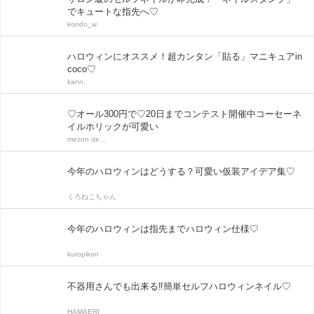
でキュートな指先へ♡
kondo_w
ハロウィンにオススメ！超カンタン「貼る」マニキュアin
coco♡
kann.
♡オール300円で♡20日までコンテスト開催中コーセーネ
イルホリックが可愛い
mezon de...
今年のハロウィンはどうする？可愛い仮装アイデア集♡
くろねこちゃん
今年のハロウィンは指先までハロウィン仕様♡
kuropikon
不器用さんでも出来る‼︎簡単セルフハロウィンネイル♡
HAMAERI