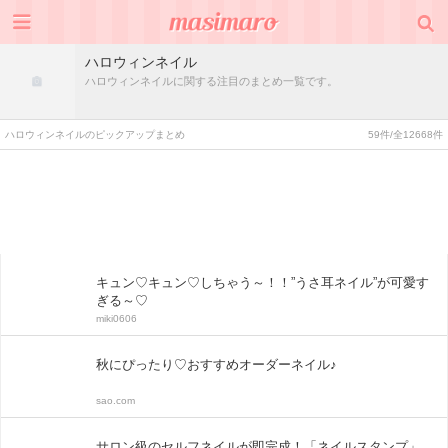
ハロウィンネイル
ハロウィンネイルに関する注目のまとめ一覧です。
ハロウィンネイルのピックアップまとめ
59件/全12668件
キュン♡キュン♡しちゃう～！！”うさ耳ネイル”が可愛す
ぎる～♡
miki0606
秋にぴったり♡おすすめオーダーネイル♪
sao.com
サロン級のセルフネイルが即完成！「ネイルスタンプ」