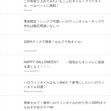
この冬取り入れてみたいもこふわネイル！ファーネイ
ル ベルベットに挑戦！
tink.sky
季節限定！シックで可愛いハロウィンネイル！チップで
作れば幅広間違いなし☆
ロルク
100均グッズで簡単！セルフで旬ネイル♪
sayapink03
HAPPY HALLOWEEN♡ ～指先からオシャレに仮装
を楽しもう！！～
himawari0621
ハロウィンネイルはもぅ決めた？参考にしたいハロウィ
ンネイル15選♡
Megumi Hoshiba
簡単セルフ！海外ハロウィンネイルのやり方☆100均ネイ
ルおすすめカラーNo.