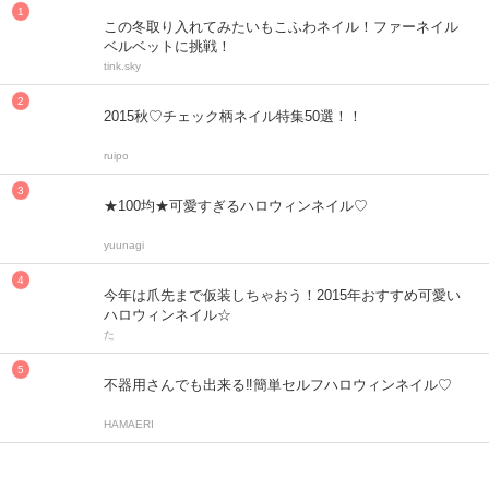
この冬取り入れてみたいもこふわネイル！ファーネイル
ベルベットに挑戦！
tink.sky
2015秋♡チェック柄ネイル特集50選！！
ruipo
★100均★可愛すぎるハロウィンネイル♡
yuunagi
今年は爪先まで仮装しちゃおう！2015年おすすめ可愛い
ハロウィンネイル☆
た
不器用さんでも出来る‼︎簡単セルフハロウィンネイル♡
HAMAERI