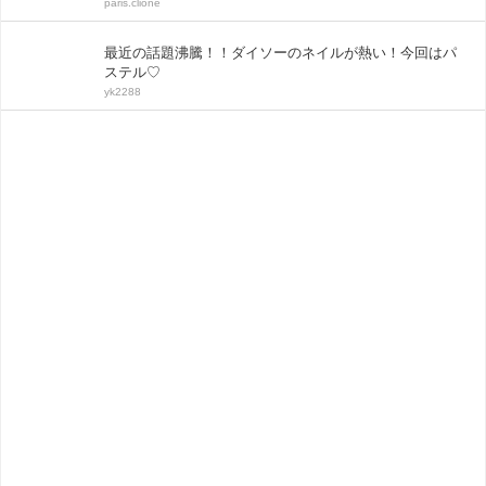
paris.clione
最近の話題沸騰！！ダイソーのネイルが熱い！今回はパ
ステル♡
yk2288