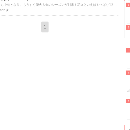
6月も中旬となり、もうすぐ花火大会のシーズンが到来！花火といえばやっぱり”浴衣”を着たいですよね☆ 男子に聞いた「一緒に歩くのはちょっと…」な浴衣のNGコーデを発表！
each★
1
a