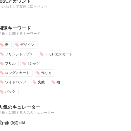
公式アカウント
いいね！して友達に知らせよう
関連キーワード
「裾」に関するキーワード
裾
デザイン
フリンジトップス
ミモレ丈スカート
フリル
Tシャツ
ロングスカート
作り方
ワイドパンツ
失敗
袖
バッグ
人気のキュレーター
「裾」に関する人気のキュレーター
niki