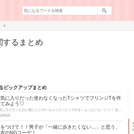
裾
関するまとめ
るピックアップまとめ
お気に入りだった使わなくなったTシャツでフリンジTを作
ってみよう♡
お気に入りだったのに裾にシミ付いちゃってパジャマ行き～もったいな～い！！ 去年買ったTシャツ飽きちゃったけどもったいないな～と、思う事ありませんか？？ もったいない星人になる前にひと工夫で可愛いフリンジTシャツが作れます♡ 是非！！チェックしてみてくださいね♡
ki0606
気をつけて！！男子が「一緒に歩きたくない…」と思う、
浴衣のNGコーデ！