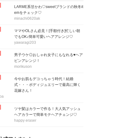
LARME系甘かわ♡sweetブランドの秋冬it
emをチェック♡
minachi0620ak
ママやOLさん必見！[手順付き]忙しい朝
でもOK♪簡単可愛いヘアアレンジ♡
yawaragi203
男子ウケ◎おしゃれ女子にもなれる♥ヘア
ピンアレンジ！
morikuson
今やお肌もデコっちゃう時代！結婚
式・・・ボディジュエリーで最高に輝く
花嫁さん！
ba
ツヤ髪はカラーで作る！大人気アッシュ
ヘアカラーで簡単モテヘアチェンジ♡
happy eraser