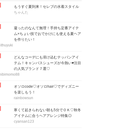
もうすぐ夏到来！セレブの水着スタイル
ちゃんた
凝ったのなんて無理！手持ち定番アイテ
ム×ちょい技でおでかけにも使える夏ヘア
を作りたい！
ithuyuki
どんなコーデにも溶け込むテッパンアイ
テム！キャンパスシューズが今熱い♥注目
の人気ブランド７選♡
hibimomo88
オソロcode♡オソロhair♡でディズニー
を楽しもう！
rainbowsun
寒くて起きられない朝も5分でＯＫ♡秋冬
アイテムに合うヘアアレンジ特集◎
cyansan123