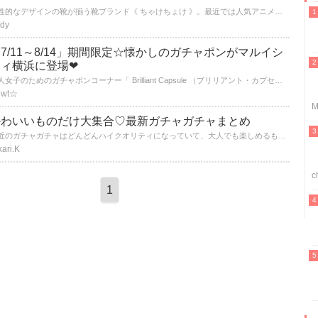
個性的なデザインの靴が揃う靴ブランド《 ちゃけちょけ 》。最近では人気アニメとのコラボ作品をたくさん発表しているちゃけちょけですが、それだけじゃない！デザイナー倉田彩加さんの独特の世界観が炸裂した商品を、ご紹介します♡
dy
7/11～8/14」期間限定☆懐かしのガチャポンがマルイシ
ティ横浜に登場❤
大人女子のためのガチャポンコーナー「 Brilliant Capsule （ブリリアント・カプセル）」が期間限定でマルイシティ横浜に登場❤「セーラームーン」や「おジャ魔女ドレミ」など子どもの頃大好きだった、懐かしの人気キャラクターが大集結❤
ewt☆
M
かわいいものだけ大集合♡最新ガチャガチャまとめ
最近のガチャガチャはどんどんハイクオリティになっていて、大人でも楽しめるものがたくさん！ 今回は、ほしい！ってつい思っちゃうような、かわいすぎるガチャガチャをご紹介します！
kari.K
c
1