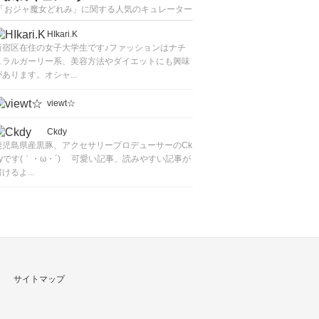
「おジャ魔女どれみ」に関する人気のキュレーター
HIkari.K
新宿区在住の女子大学生です♪ファッションはナチ
ュラルガーリー系、美容方法やダイエットにも興味
があります。オシャ...
viewt☆
Ckdy
鹿児島県産黒豚、アクセサリープロデューサーのCk
dyです(｀・ω・´)ゞ 可愛い記事、読みやすい記事が
けるよ...
サイトマップ