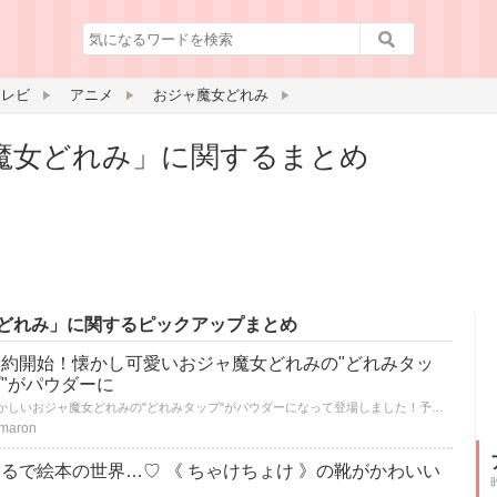
テレビ
アニメ
おジャ魔女どれみ
魔女どれみ」に関するまとめ
どれみ」に関するピックアップまとめ
予約開始！懐かし可愛いおジャ魔女どれみの"どれみタッ
"がパウダーに
懐かしいおジャ魔女どれみの"どれみタップ"がパウダーになって登場しました！予約販売が11月から開始され、すでに話題のコスメとなっています。そのクオリティの高さやしっかりとした質で可愛いらしい注目コスメとなっています！♪
maron
るで絵本の世界…♡ 《 ちゃけちょけ 》の靴がかわいい
♡