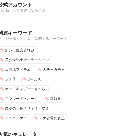
公式アカウント
いいね！して友達に知らせよう
関連キーワード
「おジャ魔女どれみ」に関するキーワード
おジャ魔女どれみ
美少女戦士セーラームーン
コラボアイテム
ガチャガチャ
フチ子
かわいい
カードキャプターさくら
ママレード・ボーイ
黒執事
魔法の天使クリィミーマミ
アイライナー
アナと雪の女王
人気のキュレーター