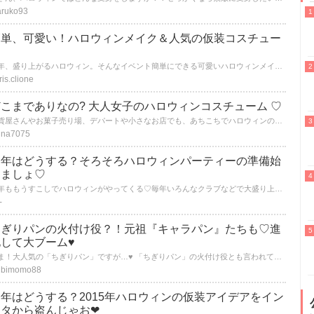
ruko93
簡単、可愛い！ハロウィンメイク＆人気の仮装コスチュー
ム
毎年、盛り上がるハロウィン。そんなイベント簡単にできる可愛いハロウィンメイク。仮装に人気のある激安コスチュームの紹介。『ディズニー・ハロウィーン』イベント、仮装の注意点をまとめてみました！。
ris.clione
こまでありなの? 大人女子のハロウィンコスチューム ♡
雑貨屋さんやお菓子売り場、デパートや小さなお店でも、あちこちでハロウィンの装飾が見られます♪あなたにも、お友達と、恋人と・・・と、ハロウィンパーティーの予定があるのでは?そこでのお悩みと言えば・・・ハロウィンコスチューム!!
ina7075
今年はどうする？そろそろハロウィンパーティーの準備始
めましょ♡
今年ももうすこしでハロウィンがやってくる♡毎年いろんなクラブなどで大盛り上がりのハロウィン！友達みんなで仮装して街にくり出しちゃいましょ♡でも悩むのが何の仮装をするか…人とかぶりたくないし地味なのは嫌だ…。迷っているあなたにおすすめの仮装を紹介します！みんなの仮装を参考に楽しい夜にしちゃいましょ！
-
ちぎりパンの火付け役？！元祖『キャラパン』たちも♡進
化して大ブーム♥
いま！大人気の「ちぎりパン」ですが…♥ 「ちぎりパン」の火付け役とも言われている♪ 『キャラパン』も「ちぎりパン」同様に日々進化して大人気です♡ とっても可愛くて見るだけで思わず微笑んでしまう『キャラパン』をご紹介いたします♪ 可愛いレシピも合わせてお楽しみ下さい♥
ibimomo88
年はどうする？2015年ハロウィンの仮装アイデアをイン
スタから盗んじゃお❤