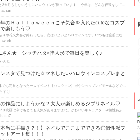
あと2カ月もしないうちにハロウィンが待っています。 今年は、どんな仮装をしてどんなメイクをする？ 今年のハロウィンのアイデアに困ったらInstagramをチェック！！ 絶対マネしたくなるような仮装やメイクのアイデアがたっくさんあります♡ それでは、チェック開始＊
nachan
年のＨａｌｌｏｗｅｅｎこそ気合を入れたcuteなコスプ
レで楽しもう♡
夏祭りや花火大会が終わったら、次はいよいよハロウィンです。いつもは直前になって慌てて準備していた人も、今年こそはコスプレの準備を早めに始めませんか！？気合を入れたコスプレにすれば数倍楽しい時間が過ごせます。目指すはキュートなハロウィンです！
nawork
Lさん★ シャチハタ×指人形で毎日を楽しく♪
ゃんた
インスタで見つけた☆マネしたいハロウィンコスプレまと
め
日本でも定番となった一大イベント【ハロウィン】街やショップングモールなどでも仮装コンテストがあったりと楽しそうでワクワクしちゃいますよね☆まだチャレンジしたことがないあなたも、今年のハロウィンは一緒に仮装を楽しみましょう♡今回はマネしたくなっちゃう【ハロウィンコスプレ】を集めてみました！
らすけ
どの作品にしようかな？大人が楽しめるジブリネイル♡
ジブリ映画は今でもとても人気がありますよね。かわいいキャラクターや個性あふれるキャラクターがたくさんいます。 ジブリのデザインをネイルにしたジブリネイルで楽しんでみませんか？
hoko7
【本当に手描き？！】ネイルでここまでできる◎個性派フ
ラットアート集！！！