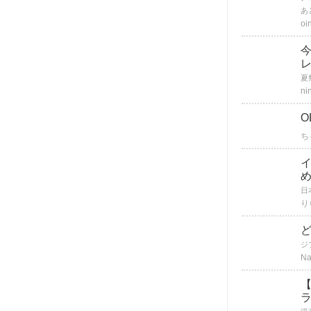
oi
今
ni
O
ち
り
Na