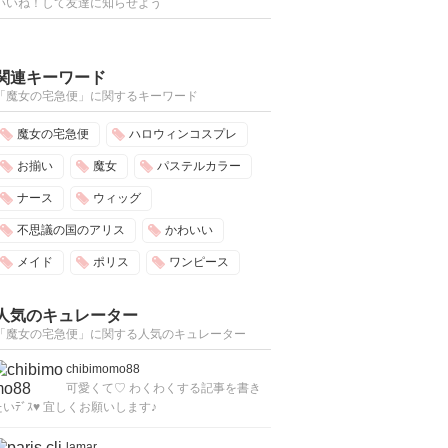
いいね！して友達に知らせよう
関連キーワード
「魔女の宅急便」に関するキーワード
魔女の宅急便
ハロウィンコスプレ
お揃い
魔女
パステルカラー
ナース
ウィッグ
不思議の国のアリス
かわいい
メイド
ポリス
ワンピース
人気のキュレーター
「魔女の宅急便」に関する人気のキュレーター
chibimomo88
可愛くて♡ わくわくする記事を書き
たいﾃﾞｽ♥ 宜しくお願いします♪
lamar