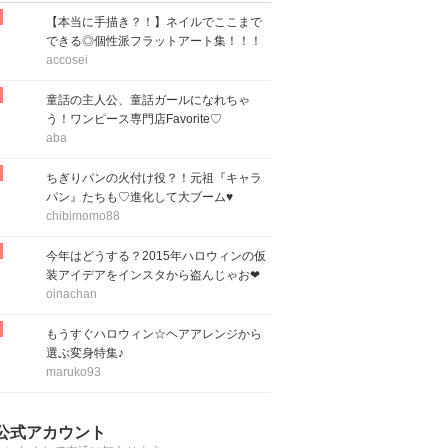
【本当に手描き？！】ネイルでここまで
できる◎個性派フラットアート集！！！
accosei
童話の主人公、童話ガールになれちゃ
う！ワンピース専門店Favorite♡
aba
ちぎりパンの火付け役？！元祖『キャラ
パン』たちも♡進化して大ブーム♥
chibimomo88
今年はどうする？2015年ハロウィンの仮
装アイデアをインスタから盗んじゃお❤
oinachan
もうすぐハロウィン☆ヘアアレンジから
選ぶ変身特集♪
maruko93
公式アカウント