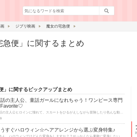
映画
ジブリ映画
魔女の宅急便
宅急便」に関するまとめ
便」に関するピックアップまとめ
童話の主人公、童話ガールになれちゃう！ワンピース専門
Favorite♡
童話の主人公ヒロインに憧れて、スカートをひるがえしながら冒険したり色んな動物やキャラクター達と織りなす物語に夢中になったりして。「私もこんなワンピース着てみたいなぁ♡」って思った事ありませんか？
a
もうすぐハロウィン☆ヘアアレンジから選ぶ変身特集♪
皆さん、ハロウィンではどんな変身をしますか？？せっかくなら素敵に変身したいですよね☆ 今回はヘアアレンジから選んでいただけるように色んなアレンジをご紹介します。好みのアレンジが見つかりますように☆