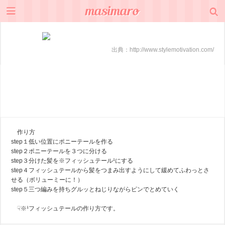
出典：
http://www.stylemotivation.com/
作り方
step１低い位置にポニーテールを作る
step２ポニーテールを３つに分ける
step３分けた髪を※フィッシュテール¹にする
step４フィッシュテールから髪をつまみ出すようにして緩めてふわっとさ
せる（ボリューミーに！）
step５三つ編みを持ちグルッとねじりながらピンでとめていく
☟※¹フィッシュテールの作り方です。