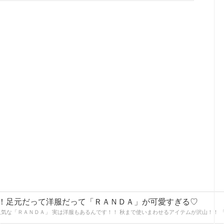
！足元だって洋服だって「ＲＡＮＤＡ」が可愛すぎる♡
気な「ＲＡＮＤＡ」 実は洋服もあるんです！！ 秋まで使いまわせるアイテムが沢山！！ 