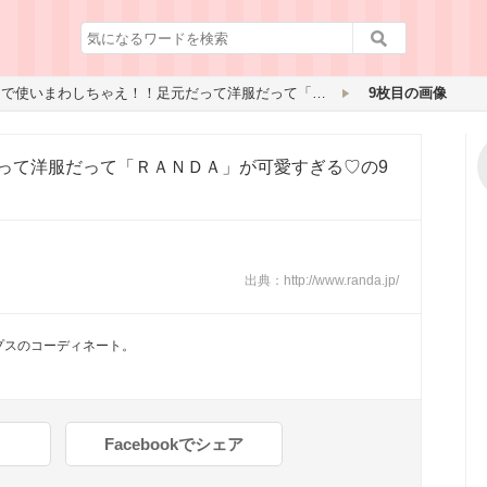
秋まで使いまわしちゃえ！！足元だって洋服だって「ＲＡＮＤＡ」が可愛すぎる♡
9枚目の画像
って洋服だって「ＲＡＮＤＡ」が可愛すぎる♡
の9
出典：
http://www.randa.jp/
プスのコーディネート。
Facebookでシェア