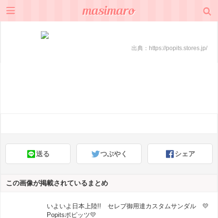
出典：
https://popits.stores.jp/
送る
つぶやく
シェア
この画像が掲載されているまとめ
いよいよ日本上陸!! セレブ御用達カスタムサンダル 💛
Popitsポピッツ💛