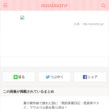
出典：
http://ameblo.jp/
送る
つぶやく
シェア
この画像が掲載されているまとめ
夏の紫外線で疲れた肌に「我的美麗日記・黒真珠マス
ク」でウルウル肌を取り戻せ！