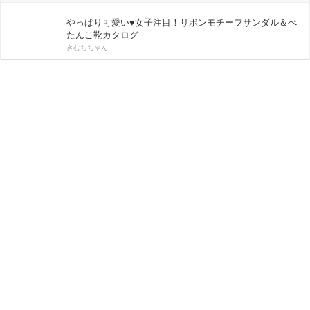
やっぱり可愛い♥女子注目！リボンモチーフサンダル＆ぺ
たんこ靴カタログ
きむちちゃん