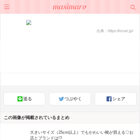
出典：
https://locari.jp/
送る
つぶやく
シェア
この画像が掲載されているまとめ
大きいサイズ（25cm以上）でもかわいい靴が買える♡お
店とブランドは!?