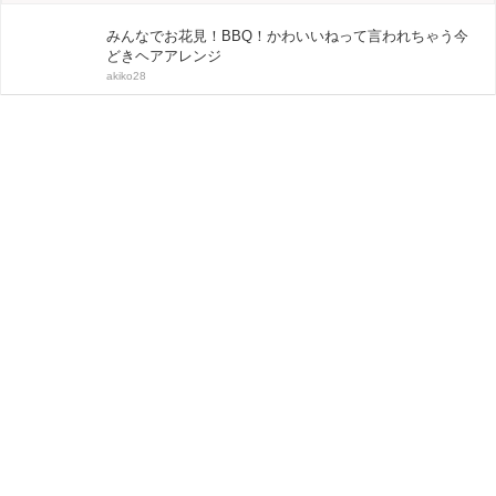
みんなでお花見！BBQ！かわいいねって言われちゃう今
どきヘアアレンジ
akiko28