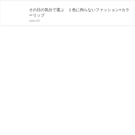
その日の気分で選ぶ １色に拘らないファッション×カラ
ーリップ
akiko28