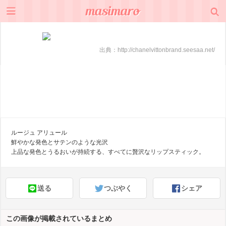
出典：
http://chanelvittonbrand.seesaa.net/
ルージュ アリュール
鮮やかな発色とサテンのような光沢
上品な発色とうるおいが持続する、すべてに贅沢なリップスティック。
送る
つぶやく
シェア
この画像が掲載されているまとめ