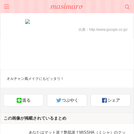
出典：
http://www.google.co.jp/
オルチャン風メイクにもピッタリ！
送る
つぶやく
シェア
この画像が掲載されているまとめ
あなたはマット派？艶肌派？MISSHA（ミシャ）のクッ