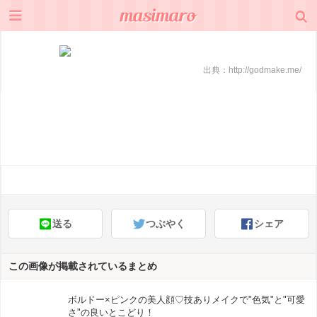
出典：
http://godmake.me/
送る
つぶやく
シェア
この画像が掲載されているまとめ
ボルドー×ピンクの美人顔♡技ありメイクで"色気"と"可愛
さ"の良いとこどり！