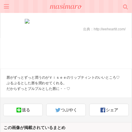
出典：
http://weheartit.com/
唇がずっとずっと潤うのがＶｉｓｅｅのリップティントのいいところ♡
ぷるぷるとした唇を潤わせてくれる。
だからずっとプルプルとした唇に・・♡
送る
つぶやく
シェア
この画像が掲載されているまとめ