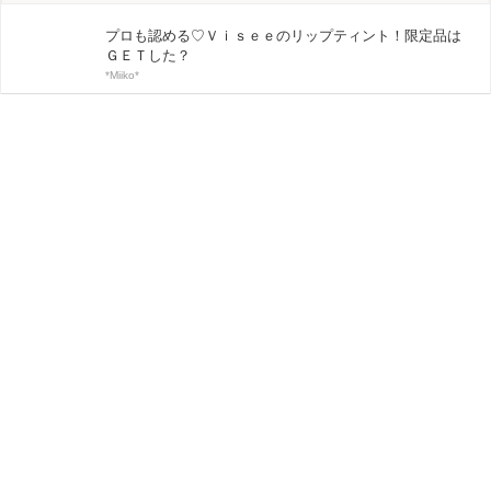
プロも認める♡Ｖｉｓｅｅのリップティント！限定品は
ＧＥＴした？
*Miiko*