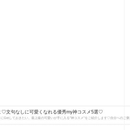
よ♡文句なしに可愛くなれる優秀my神コスメ5選♡
にGetしておきたい、最上級の可愛いが手に入る”神コスメ”をご紹介します♡自分へのご