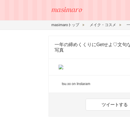
masimaroトップ
メイク・コスメ
一年の締めくくりにGetせよ♡文句
写真
tsu.xx
on Instaram
ツイートする