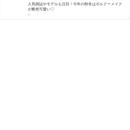
人気雑誌やモデルも注目！今年の秋冬はボルドーメイク
が断然可愛い♡
た