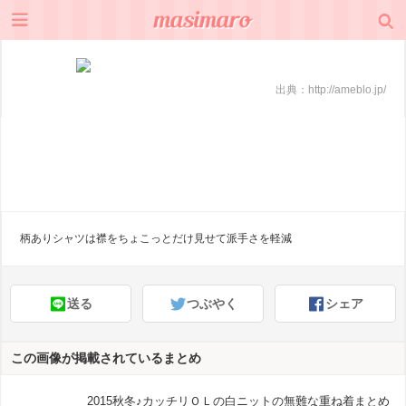
出典：
http://ameblo.jp/
柄ありシャツは襟をちょこっとだけ見せて派手さを軽減
送る
つぶやく
シェア
この画像が掲載されているまとめ
2015秋冬♪カッチリＯＬの白ニットの無難な重ね着まとめ