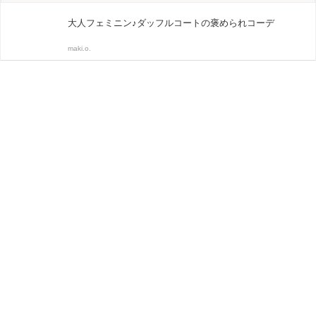
大人フェミニン♪ダッフルコートの褒められコーデ
maki.o.