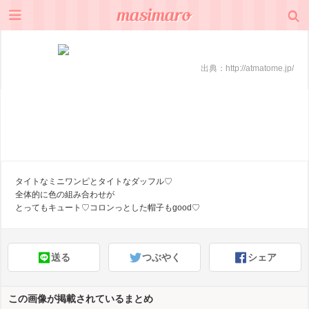
出典：
http://atmatome.jp/
タイトなミニワンピとタイトなダッフル♡
全体的に色の組み合わせが
とってもキュート♡コロンっとした帽子もgood♡
送る
つぶやく
シェア
この画像が掲載されているまとめ