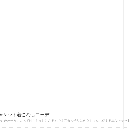
ジャケット着こなしコーデ
でも合わせ方によってはおしゃれになるんです♡カッチリ系のＯＬさんも使える黒ジャケッ