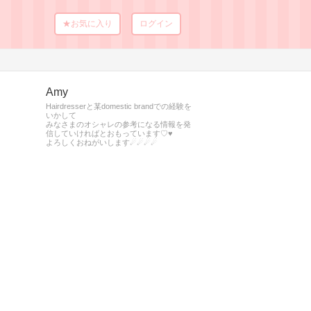
★お気に入り
ログイン
Amy
Hairdresserと某domestic brandでの経験を
いかして
みなさまのオシャレの参考になる情報を発
信していければとおもっています♡♥︎
よろしくおねがいします☄☄☄☄