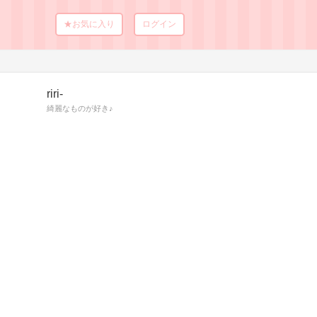
★お気に入り
ログイン
riri-
綺麗なものが好き♪