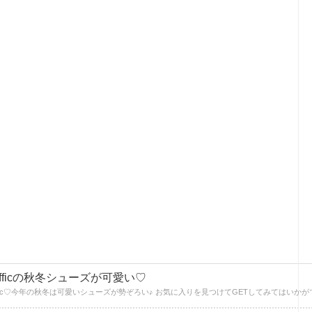
Rafficの秋冬シューズが可愛い♡
TRaffic♡今年の秋冬は可愛いシューズが勢ぞろい♪ お気に入りを見つけてGETしてみてはいか