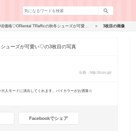
お手頃価格♡ORiental TRafficの秋冬シューズが可愛い♡
3枚目の画像
cの秋冬シューズが可愛い♡
の3枚目の写真
出典：
http://zozo.jp/
い大人モードに演出してくれます。バイカラーがお洒落☆
Facebookでシェア