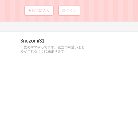
★お気に入り
ログイン
3nozomi31
一児のママやってます。役立つ可愛いまと
めが作れるように頑張ります♪