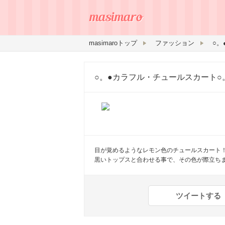
masimaroトップ
ファッション
○。
○。●カラフル・チュールスカート○
目が覚めるようなレモン色のチュールスカート
黒いトップスと合わせる事で、その色が際立ち
ツイートする