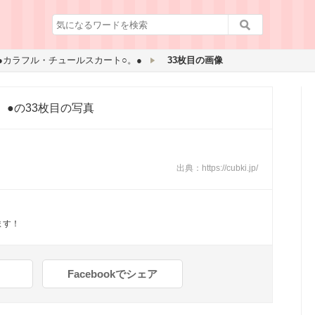
●カラフル・チュールスカート○。●
33枚目の画像
。●
の33枚目の写真
出典：
https://cubki.jp/
！
ます！
Facebookでシェア