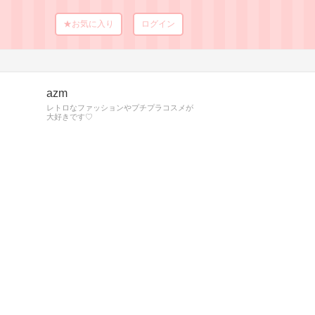
★お気に入り
ログイン
azm
レトロなファッションやプチプラコスメが
大好きです♡