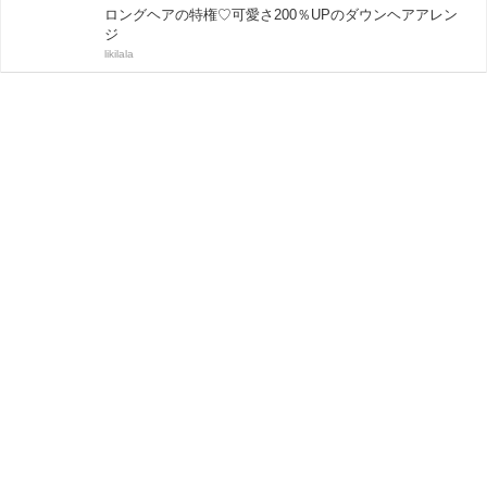
ロングヘアの特権♡可愛さ200％UPのダウンヘアアレン
ジ
likilala