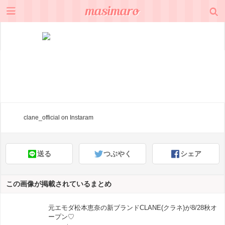
clane_official
on Instaram
送る
つぶやく
シェア
この画像が掲載されているまとめ
元エモダ松本恵奈の新ブランドCLANE(クラネ)が8/28秋オ
ープン♡