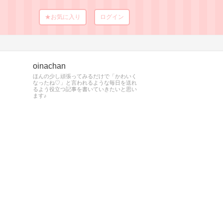
★お気に入り
ログイン
oinachan
ほんの少し頑張ってみるだけで「かわいく
なったね♡」と言われるような毎日を送れ
るよう役立つ記事を書いていきたいと思い
ます♪