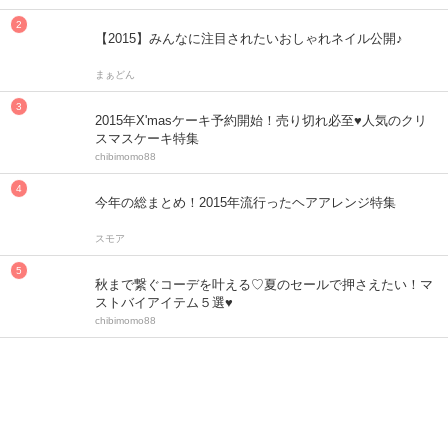
【2015】みんなに注目されたいおしゃれネイル公開♪
まぁどん
2015年X'masケーキ予約開始！売り切れ必至♥人気のクリ
スマスケーキ特集
chibimomo88
今年の総まとめ！2015年流行ったヘアアレンジ特集
スモア
秋まで繋ぐコーデを叶える♡夏のセールで押さえたい！マ
ストバイアイテム５選♥
chibimomo88