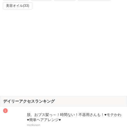
美容オイル(33)
デイリーアクセスランキング
脱、おブス髪っ～！時間ない！不器用さんも！♥モテかわ
♥簡単ヘアアレンジ♥
morikuson