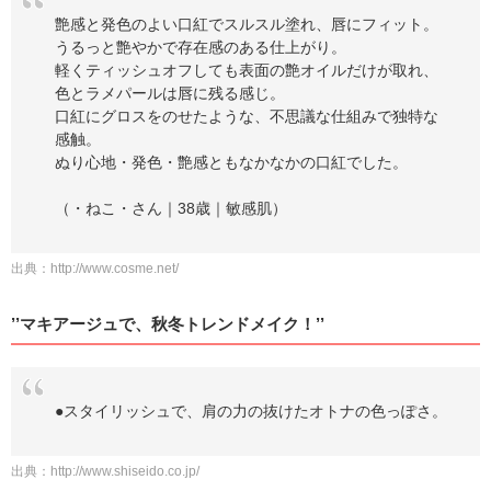
艶感と発色のよい口紅でスルスル塗れ、唇にフィット。
うるっと艶やかで存在感のある仕上がり。
軽くティッシュオフしても表面の艶オイルだけが取れ、
色とラメパールは唇に残る感じ。
口紅にグロスをのせたような、不思議な仕組みで独特な
感触。
ぬり心地・発色・艶感ともなかなかの口紅でした。
（・ねこ・さん｜38歳｜敏感肌）
出典：
http://www.cosme.net/
’’マキアージュで、秋冬トレンドメイク！’’
●スタイリッシュで、肩の力の抜けたオトナの色っぽさ。
出典：
http://www.shiseido.co.jp/