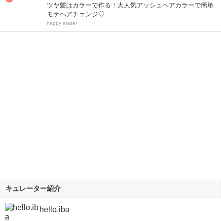
ツヤ髪はカラーで作る！大人気アッシュヘアカラーで簡単
モテヘアチェンジ♡
happy eraser
キュレーター紹介
hello.iba