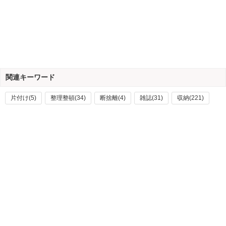
関連キーワード
片付け(5)
整理整頓(34)
断捨離(4)
雑誌(31)
収納(221)