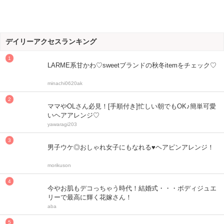
デイリーアクセスランキング
LARME系甘かわ♡sweetブランドの秋冬itemをチェック♡
minachi0620ak
ママやOLさん必見！[手順付き]忙しい朝でもOK♪簡単可愛
いヘアアレンジ♡
yawaragi203
男子ウケ◎おしゃれ女子にもなれる♥ヘアピンアレンジ！
morikuson
今やお肌もデコっちゃう時代！結婚式・・・ボディジュエ
リーで最高に輝く花嫁さん！
aba