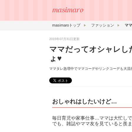
masimaroトップ
ファッション
2015年07月31日更新
ママだってオシャレし
ょ♥
ママタレ急増中でママコーデやリンクコーデも大流行
おしゃれはしたいけど…
毎日育児や家事仕事…ママは大忙し
でも、雑誌やママ友を見ていると羨