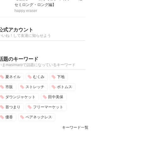
セミロング・ロング編】
happy eraser
公式アカウント
いいね！して友達に知らせよう
話題のキーワード
いまmasimaroで話題になっているキーワード
夏ネイル
むくみ
下地
市販
ストレッチ
ボトムス
ダウンジャケット
田中美保
首つまり
フリーマーケット
優香
ペアネックレス
キーワード一覧