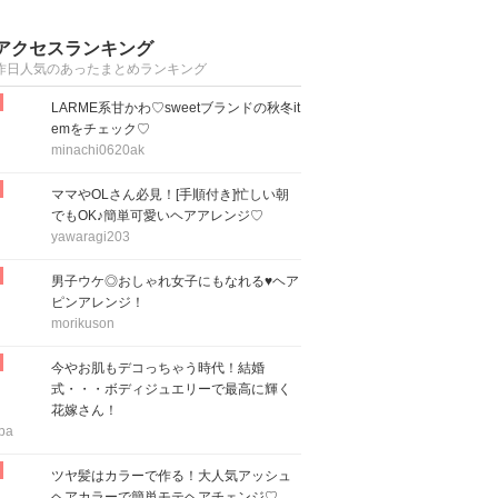
アクセスランキング
昨日人気のあったまとめランキング
LARME系甘かわ♡sweetブランドの秋冬it
emをチェック♡
minachi0620ak
ママやOLさん必見！[手順付き]忙しい朝
でもOK♪簡単可愛いヘアアレンジ♡
yawaragi203
男子ウケ◎おしゃれ女子にもなれる♥ヘア
ピンアレンジ！
morikuson
今やお肌もデコっちゃう時代！結婚
式・・・ボディジュエリーで最高に輝く
花嫁さん！
ba
ツヤ髪はカラーで作る！大人気アッシュ
ヘアカラーで簡単モテヘアチェンジ♡