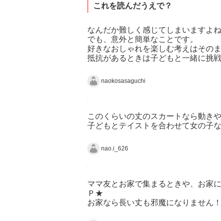
これを読んだうえで？
なんだか難しく感じてしまいますよ
でも、意外と簡単なことです。
好きなおしゃれを楽しむ考えはそのま
抵抗があるときは子どもと一緒に挑戦
naokosasaguchi
このくらいの丈のスカートなら動き
子どもとテイストを合わせて女の子な
nao.i_626
ママ友とお家で集まるときや、お家
Ｐ★
お家なら長い丈も邪魔になりません