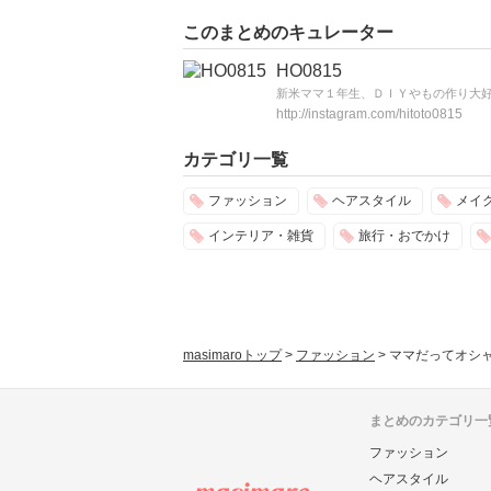
このまとめのキュレーター
HO0815
新米ママ１年生、ＤＩＹやもの作り大好
http://instagram.com/hitoto0815
カテゴリ一覧
ファッション
ヘアスタイル
メイ
インテリア・雑貨
旅行・おでかけ
masimaroトップ
>
ファッション
>
ママだってオシャ
まとめのカテゴリ一
ファッション
ヘアスタイル