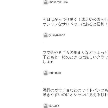
mokaron1004
今日はがっつり動く！遠足や公園へ行
オシャレなサロペットはあると便利
yukiyukinon
ママ会やＰＴＡの集まりなどちょっ
子どもと一緒のときには厳しいクラ
しょ♥
hrtmmtrh
流行のガウチョなどのワイドパンツも
動きやすいのにオシャレに見える頼れ
su0365