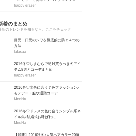
happy eraser
新着のまとめ
最新のトレンドを知るなら、ここをチェック
目元・口元のシワを徹底的に防ぐ４つの
方法
lalasaa
2016冬♡しまむらで絶対買うべき冬アイ
テム8選とコーデまとめ
happy eraser
2016冬♡水色に合う７色ファッション♪
モテデート服や通勤コーデ
MeeNa
2016冬♡ドレスの色に合うシンプル系ネ
イル集♪結婚式お呼ばれに
MeeNa
【最新】2016秋冬♪人気ヘアカラー20選