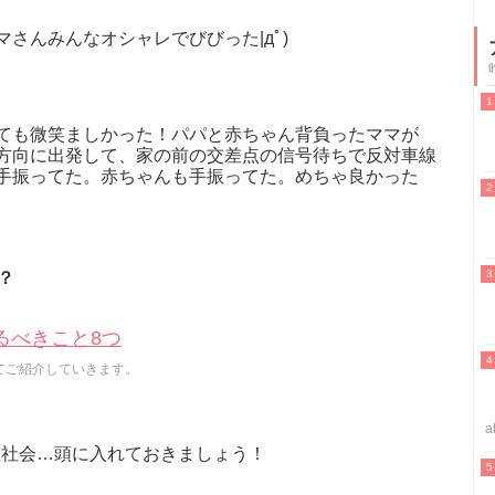
さんみんなオシャレでびびった|дﾟ)
ても微笑ましかった！パパと赤ちゃん背負ったママが
方向に出発して、家の前の交差点の信号待ちで反対車線
手振ってた。赤ちゃんも手振ってた。めちゃ良かった
？
るべきこと8つ
てご紹介していきます。
a
性社会…頭に入れておきましょう！