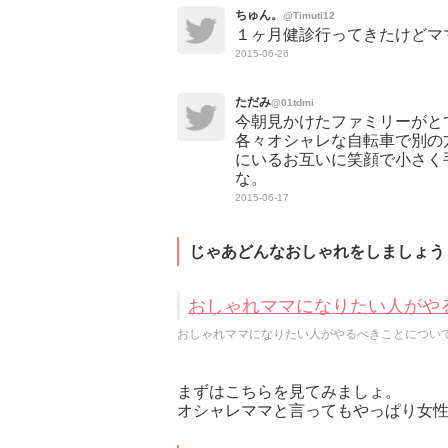
ちゅん。
@Timuti12
１ヶ月健診行ってきたけどママ
2015-06-26
ただみ
@01tdmi
今朝見かけたファミリーがと
各々オシャレな自転車で別の
にいるお互いに笑顔で小さく
な。
2015-06-17
じゃあどんなおしゃれをしましょう
おしゃれママになりたい人がや
おしゃれママになりたい人がやるべきことについ
まずはこちらを見てみましょ。
オシャレママと言ってもやっぱり女