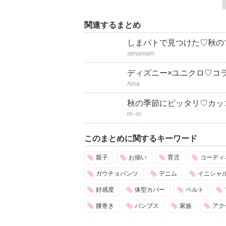
関連するまとめ
しまパトで見つけた♡秋の
senamam
ディズニー×ユニクロ♡コ
Aina
秋の季節にピッタリ♡カッ
m--m
このまとめに関するキーワード
親子
お揃い
育児
コーディ
ガウチョパンツ
デニム
イニシャ
好感度
体型カバー
ベルト
腰巻き
パンプス
家族
アク