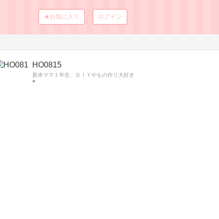
★お気に入り
ログイン
HO0815
新米ママ１年生、ＤＩＹやもの作り大好き
♥