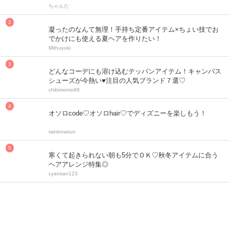
ちゃんた
凝ったのなんて無理！手持ち定番アイテム×ちょい技でお
でかけにも使える夏ヘアを作りたい！
Mithuyuki
どんなコーデにも溶け込むテッパンアイテム！キャンパス
シューズが今熱い♥注目の人気ブランド７選♡
chibimomo88
オソロcode♡オソロhair♡でディズニーを楽しもう！
rainbowsun
寒くて起きられない朝も5分でＯＫ♡秋冬アイテムに合う
ヘアアレンジ特集◎
cyansan123