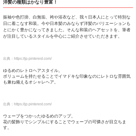
洋髪の種類はかなり豊富！
振袖や色打掛、白無垢、袴や浴衣など、我々日本人にとって特別な
日に着こなす和装。今や日本髪のみならず洋髪のバリエーションも
とにかく豊かになってきました。そんな和装のヘアセットを、筆者
が注目しているスタイルを中心にご紹介させていただきます。
出典：
https://jp.pinterest.com/
ゆるめのレトロヘアスタイル。
ボリュームを持たせることでイマドキな印象なのにレトロな雰囲気
も兼ね備えるオシャレヘア。
出典：
https://jp.pinterest.com/
ウェーブをつかったゆるめのアップ。
花の髪飾りでシンプルにすることでウェーブの可憐さが目立ちま
す。