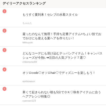
デイリーアクセスランキング
もうすぐ夏到来！セレブの水着スタイル
ちゃんた
凝ったのなんて無理！手持ち定番アイテム×ちょい技でお
でかけにも使える夏ヘアを作りたい！
Mithuyuki
どんなコーデにも溶け込むテッパンアイテム！キャンパス
シューズが今熱い♥注目の人気ブランド７選♡
chibimomo88
オソロcode♡オソロhair♡でディズニーを楽しもう！
rainbowsun
寒くて起きられない朝も5分でＯＫ♡秋冬アイテムに合う
ヘアアレンジ特集◎
cyansan123