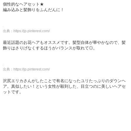
個性的なヘアセット★
編み込みと髪飾りをふんだんに！
出典：
https://jp.pinterest.com/
最近話題のお花ヘアもオススメです。髪型自体が華やかなので、髪
飾りはさりげなくするほうがバランスが取れて◎。
出典：
https://jp.pinterest.com/
沢尻エリカさんがしたことで有名になったユリたっぷりのダウンヘ
ア。真似したい！という女性が殺到した、目立つのに美しいヘアセ
ットです。