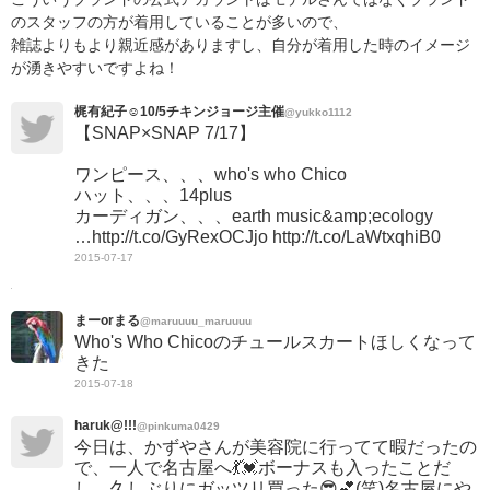
のスタッフの方が着用していることが多いので、
雑誌よりもより親近感がありますし、自分が着用した時のイメージ
が湧きやすいですよね！
梶有紀子☺︎10/5チキンジョージ主催
@yukko1112
【SNAP×SNAP 7/17】
ワンピース、、、who's who Chico
ハット、、、14plus
カーディガン、、、earth music&amp;ecology
…http://t.co/GyRexOCJjo http://t.co/LaWtxqhiB0
2015-07-17
まーorまる
@maruuuu_maruuuu
Who's Who Chicoのチュールスカートほしくなって
きた
2015-07-18
haruk@!!!
@pinkuma0429
今日は、かずやさんが美容院に行ってて暇だったの
で、一人で名古屋へ💃💓ボーナスも入ったことだ
し、久しぶりにガッツリ買った😎💕(笑)名古屋にや