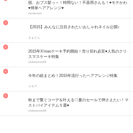
脱、おブス髪っ～！時間ない！不器用さんも！♥モテかわ
♥簡単ヘアアレンジ♥
morikuson
【2015】みんなに注目されたいおしゃれネイル公開♪
まぁどん
2015年X'masケーキ予約開始！売り切れ必至♥人気のクリ
スマスケーキ特集
chibimomo88
今年の総まとめ！2015年流行ったヘアアレンジ特集
スモア
秋まで繋ぐコーデを叶える♡夏のセールで押さえたい！マ
ストバイアイテム５選♥
chibimomo88