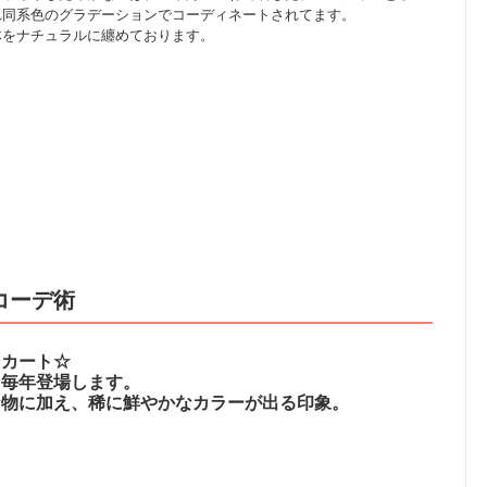
れ同系色のグラデーションでコーディネートされてます。
体をナチュラルに纏めております。
コーデ術
スカート☆
、毎年登場します。
な物に加え、稀に鮮やかなカラーが出る印象。