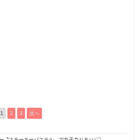
1
2
3
次へ
ー〝スモーキーパステル〟で女子力ＵＰ↑↑↑♡