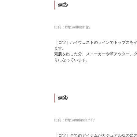
例③
出典：
http://ellegirl.jp/
［コツ］ハイウェストのラインでトップスを
ます。
素肌を出した分、スニーカーや革アウター、
りになっています。
例④
出典：
http://milanda.net/
［コツ］全てのアイテムがカジュアルなのに