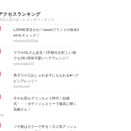
アクセスランキング
昨日人気のあったまとめランキング
LARME系甘かわ♡sweetブランドの秋冬it
emをチェック♡
minachi0620ak
ママやOLさん必見！[手順付き]忙しい朝
でもOK♪簡単可愛いヘアアレンジ♡
yawaragi203
男子ウケ◎おしゃれ女子にもなれる♥ヘア
ピンアレンジ！
morikuson
今やお肌もデコっちゃう時代！結婚
式・・・ボディジュエリーで最高に輝く
花嫁さん！
ba
ツヤ髪はカラーで作る！大人気アッシュ