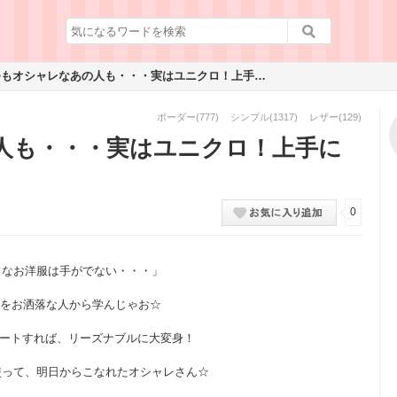
いつもオシャレなあの人も・・・実はユニクロ！上手にコーデ☆
ボーダー
(777)
シンプル
(1317)
レザー
(129)
人も・・・実はユニクロ！上手に
0
ドなお洋服は手がでない・・・」
 をお洒落な人から学んじゃお☆
ネートすれば、リーズナブルに大変身！
使って、明日からこなれたオシャレさん☆