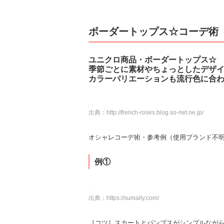
ボーダートップス☆コーデ術
ユニクロ商品・ボーダートップス☆
季節ごとに素材やちょっとしたデザ
カラーバリエーションも流行色に合
出典：
http://french-roses.blog.so-net.ne.jp/
オシャレコーデ術・参考例（使用ブランド不明） ↓↓↓↓
例①
出典：
https://sumally.com/
［コツ］スカートとパンプスがシンプルなが