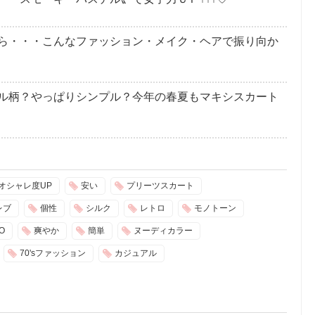
ら・・・こんなファッション・メイク・ヘアで振り向か
ル柄？やっぱりシンプル？今年の春夏もマキシスカート
オシャレ度UP
安い
プリーツスカート
レブ
個性
シルク
レトロ
モノトーン
O
爽やか
簡単
ヌーディカラー
70'sファッション
カジュアル