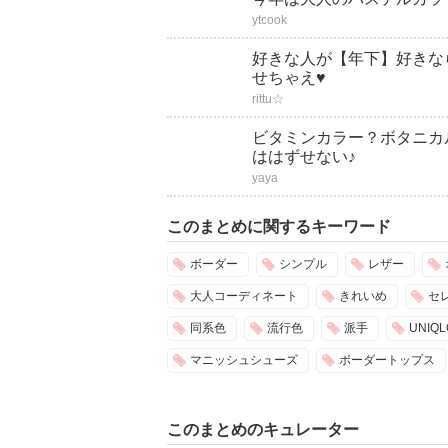
ytcook
好きな人が【年下】好きな
せちゃえ♥
rittu☆
ビタミンカラー？ボタニカ
ははずせない♪
yaya
このまとめに関するキーワード
ボーダー
シンプル
レザー
大人コーディネート
きれいめ
セ
同系色
流行色
派手
UNIQL
マニッシュシューズ
ボーダートップス
このまとめのキュレーター