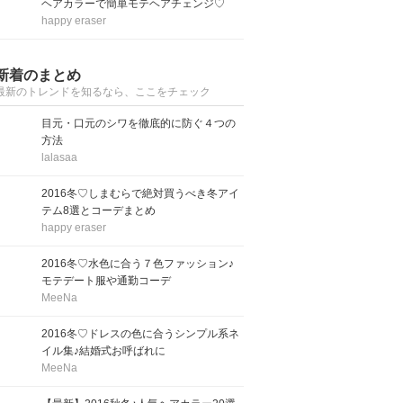
ヘアカラーで簡単モテヘアチェンジ♡
happy eraser
新着のまとめ
最新のトレンドを知るなら、ここをチェック
目元・口元のシワを徹底的に防ぐ４つの
方法
lalasaa
2016冬♡しまむらで絶対買うべき冬アイ
テム8選とコーデまとめ
happy eraser
2016冬♡水色に合う７色ファッション♪
モテデート服や通勤コーデ
MeeNa
2016冬♡ドレスの色に合うシンプル系ネ
イル集♪結婚式お呼ばれに
MeeNa