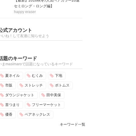
【最新】2016秋冬♪人気ヘアカラー20選
セミロング・ロング編】
happy eraser
公式アカウント
いいね！して友達に知らせよう
話題のキーワード
いまmasimaroで話題になっているキーワード
夏ネイル
むくみ
下地
市販
ストレッチ
ボトムス
ダウンジャケット
田中美保
首つまり
フリーマーケット
優香
ペアネックレス
キーワード一覧