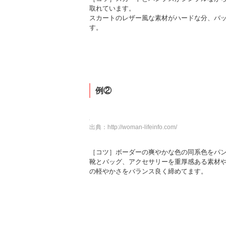
取れています。
スカートのレザー風な素材がハードな分、バ
す。
例②
出典：
http://woman-lifeinfo.com/
［コツ］ボーダーの爽やかな色の同系色をパ
靴とバッグ、アクセサリーを重厚感ある素材
の軽やかさをバランス良く締めてます。