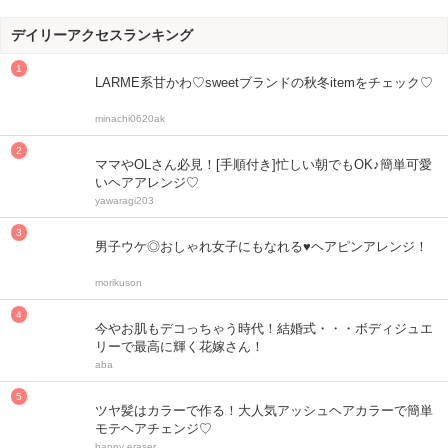
デイリーアクセスランキング
LARME系甘かわ♡sweetブランドの秋冬itemをチェック♡
minachi0620ak
ママやOLさん必見！[手順付き]忙しい朝でもOK♪簡単可愛
いヘアアレンジ♡
yawaragi203
男子ウケ◎おしゃれ女子にもなれる♥ヘアピンアレンジ！
morikuson
今やお肌もデコっちゃう時代！結婚式・・・ボディジュエ
リーで最高に輝く花嫁さん！
aba
ツヤ髪はカラーで作る！大人気アッシュヘアカラーで簡単
モテヘアチェンジ♡
happy eraser