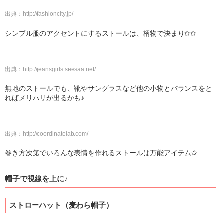
出典：
http://fashioncity.jp/
シンプル服のアクセントにするストールは、柄物で決まり✩✩
出典：
http://jeansgirls.seesaa.net/
無地のストールでも、靴やサングラスなど他の小物とバランスをと
ればメリハリが出るかも♪
出典：
http://coordinatelab.com/
巻き方次第でいろんな表情を作れるストールは万能アイテム✩
帽子で視線を上に♪
ストローハット（麦わら帽子）