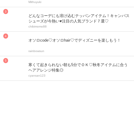
Mithuyuki
どんなコーデにも溶け込むテッパンアイテム！キャンパス
シューズが今熱い♥注目の人気ブランド７選♡
chibimomo88
オソロcode♡オソロhair♡でディズニーを楽しもう！
rainbowsun
寒くて起きられない朝も5分でＯＫ♡秋冬アイテムに合う
ヘアアレンジ特集◎
cyansan123