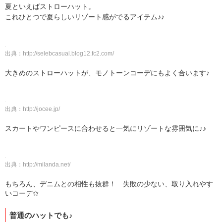
夏といえばストローハット。
これひとつで夏らしいリゾート感がでるアイテム♪♪
出典：
http://selebcasual.blog12.fc2.com/
大きめのストローハットが、モノトーンコーデにもよく合います♪
出典：
http://jocee.jp/
スカートやワンピースに合わせると一気にリゾートな雰囲気に♪♪
出典：
http://milanda.net/
もちろん、デニムとの相性も抜群！ 失敗の少ない、取り入れやす
いコーデ✩
普通のハットでも♪